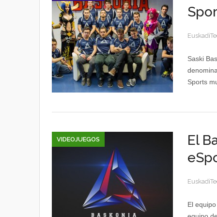
Spor
EuskadiTe
Saski Bas
denominad
Sports mu
El B
VIDEOJUEGOS
eSpo
EuskadiTe
El equipo
equipo de