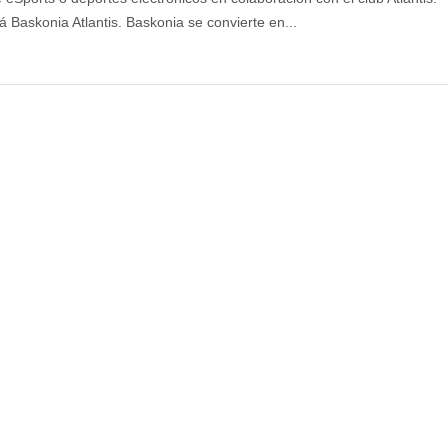
un
á Baskonia Atlantis. Baskonia se convierte en...
equipo
de
eSports:
Baskonia
Atlantis