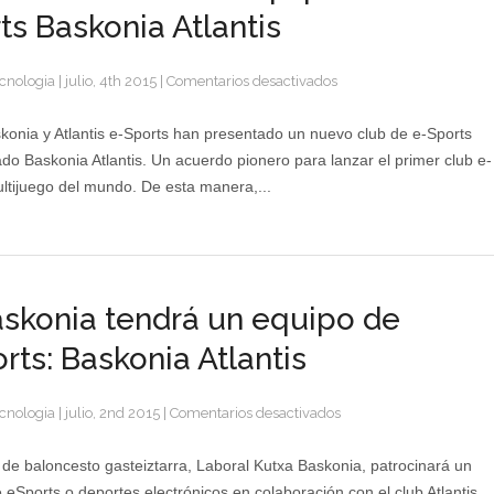
ts Baskonia Atlantis
en
cnologia
|
julio, 4th 2015
|
Comentarios desactivados
Presentado
el
konia y Atlantis e-Sports han presentado un nuevo club de e-Sports
nuevo
o Baskonia Atlantis. Un acuerdo pionero para lanzar el primer club e-
equipo
ltijuego del mundo. De esta manera,...
de
e-
Sports
Baskonia
Atlantis
askonia tendrá un equipo de
rts: Baskonia Atlantis
en
cnologia
|
julio, 2nd 2015
|
Comentarios desactivados
El
Baskonia
 de baloncesto gasteiztarra, Laboral Kutxa Baskonia, patrocinará un
tendrá
 eSports o deportes electrónicos en colaboración con el club Atlantis.