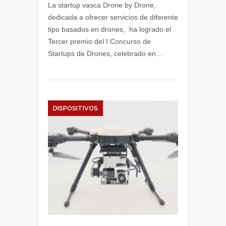
para
La startup vasca Drone by Drone,
el
dedicada a ofrecer servicios de diferente
Proyecto
tipo basados en drones, ha logrado el
PULSOS-
Tercer premio del I Concurso de
IRS
Startups de Drones, celebrado en...
de
Drone
by
Drone
en
Expodrónica
DISPOSITIVOS