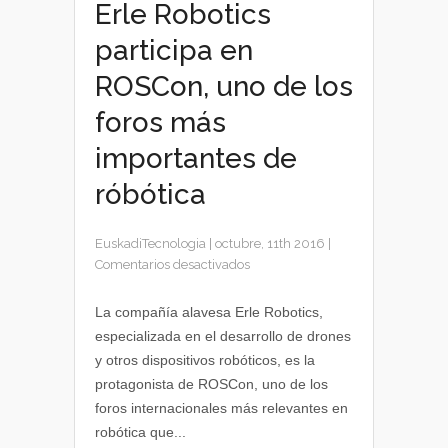
Erle Robotics
participa en
ROSCon, uno de los
foros más
importantes de
róbótica
EuskadiTecnologia
|
octubre, 11th 2016
|
en
Comentarios desactivados
Erle
Robotics
La compañía alavesa Erle Robotics,
participa
especializada en el desarrollo de drones
en
y otros dispositivos robóticos, es la
ROSCon,
protagonista de ROSCon, uno de los
uno
foros internacionales más relevantes en
de
robótica que...
los