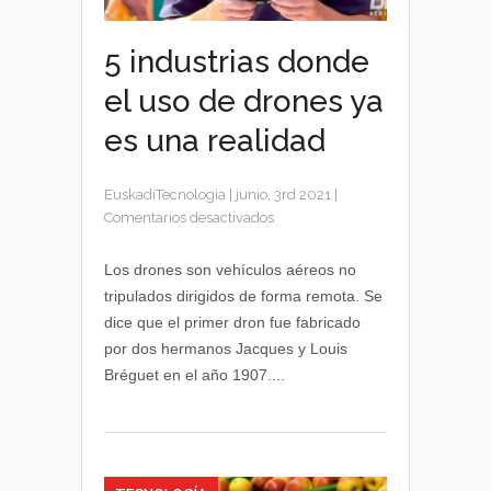
5 industrias donde
el uso de drones ya
es una realidad
EuskadiTecnologia
|
junio, 3rd 2021
|
en
Comentarios desactivados
5
industrias
Los drones son vehículos aéreos no
donde
tripulados dirigidos de forma remota. Se
el
dice que el primer dron fue fabricado
uso
por dos hermanos Jacques y Louis
de
Bréguet en el año 1907....
drones
ya
es
una
realidad