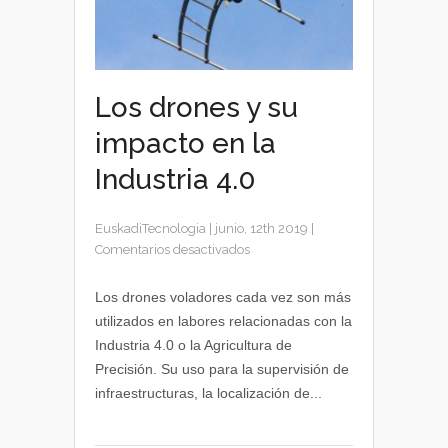
Los drones y su
impacto en la
Industria 4.0
EuskadiTecnologia
|
junio, 12th 2019
|
en
Comentarios desactivados
Los
drones
Los drones voladores cada vez son más
y
utilizados en labores relacionadas con la
su
Industria 4.0 o la Agricultura de
impacto
Precisión. Su uso para la supervisión de
en
infraestructuras, la localización de...
la
Industria
4.0