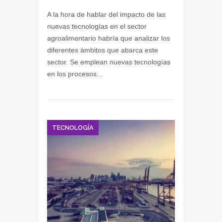
Tecnologías
y
A la hora de hablar del impacto de las
transformación
nuevas tecnologías en el sector
digital
agroalimentario habría que analizar los
en
diferentes ámbitos que abarca este
el
sector. Se emplean nuevas tecnologías
sector
en los procesos...
agroalimentario
TECNOLOGÍA