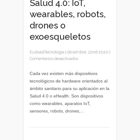
Salud 4.0: IoT,
wearables, robots,
drones o
exoesqueletos
EuskadiTecnologia
|
diciembre, 22nd 2020
|
en
Comentarios desactivados
Dispositivos
tecnológicos
Cada vez existen más dispositivos
de
tecnológicos de hardware orientados al
Salud
ámbito sanitario para su aplicación en la
4.0:
Salud 4.0 o eHealth. Son dispositivos
IoT,
como wearables, aparatos IoT,
wearables,
sensores, robots, drones,...
robots,
drones
o
exoesqueletos