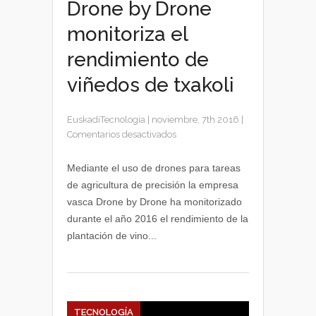
Drone by Drone
monitoriza el
rendimiento de
viñedos de txakoli
EuskadiTecnologia
|
noviembre, 7th 2016
|
en
Comentarios desactivados
Drone
by
Mediante el uso de drones para tareas
Drone
de agricultura de precisión la empresa
monitoriza
vasca Drone by Drone ha monitorizado
el
durante el año 2016 el rendimiento de la
rendimiento
plantación de vino...
de
viñedos
de
txakoli
TECNOLOGÍA