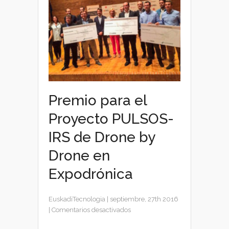
Premio para el
Proyecto PULSOS-
IRS de Drone by
Drone en
Expodrónica
EuskadiTecnologia
|
septiembre, 27th 2016
en
|
Comentarios desactivados
Premio