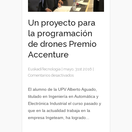
Un proyecto para
la programación
de drones Premio
Accenture
EuskadiTecnologia
|
mayo, 31st 2016
|
en
Comentarios desactivados
Un
proyecto
El alumno de la UPV Alberto Aguado,
para
titulado en Ingeniería en Automática y
la
Electrónica Industrial el curso pasado y
programación
que en la actualidad trabaja en la
de
empresa Ingeteam, ha logrado...
drones
Premio
Accenture