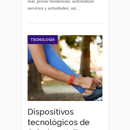
real, prever tendencias, automatizar
de
servicios y actividades, así...
los
puertos
–
smart
ports
TECNOLOGÍA
Dispositivos
tecnológicos de