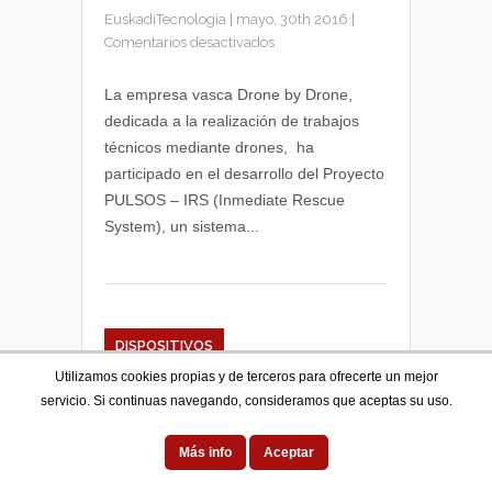
EuskadiTecnologia
|
mayo, 30th 2016
|
en
Comentarios desactivados
Proyecto
PULSOS-
La empresa vasca Drone by Drone,
IRS
dedicada a la realización de trabajos
de
técnicos mediante drones, ha
asistencia
participado en el desarrollo del Proyecto
a
PULSOS – IRS (Inmediate Rescue
bañistas
System), un sistema...
mediante
drones
DISPOSITIVOS
Utilizamos cookies propias y de terceros para ofrecerte un mejor
servicio. Si continuas navegando, consideramos que aceptas su uso.
Más info
Aceptar