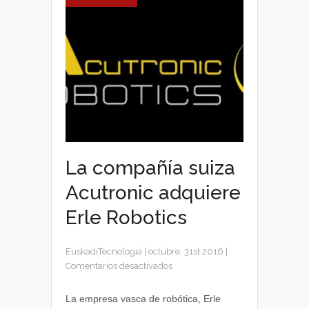
La compañía suiza
Acutronic adquiere
Erle Robotics
EuskadiTecnologia
|
octubre, 31st 2016
|
en
Comentarios desactivados
La
compañía
La empresa vasca de robótica, Erle
suiza