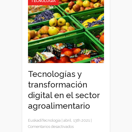
TECNOLOGÍA
Tecnologías y
transformación
digital en el sector
agroalimentario
EuskadiTecnologia
|
abril, 13th 2021
|
en
Comentarios desactivados