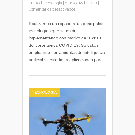
EuskadiTecnologia
|
marzo, 18th 2020
|
en
Comentarios desactivados
El
papel
Realizamos un repaso a las principales
de
tecnologías que se están
las
implementando con motivo de la crisis
nuevas
del coronavirus COVID-19. Se están
tecnologías
empleando herramientas de inteligencia
en
artificial vinculadas a aplicaciones para...
la
lucha
contra
el
coronavirus
COVID-
TECNOLOGÍA
19