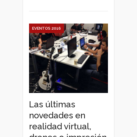
foros
más
importantes
de
róbótica
EVENTOS 2016
Las últimas
novedades en
realidad virtual,