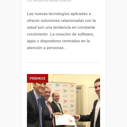
Comentarios desactivados
eHealth
más
Las nuevas tecnologías aplicadas a
allá
ofrecer soluciones relacionadas con la
de
salud son una tendencia en constante
las
crecimiento. La creación de software,
apps
apps o dispositivos centrados en la
de
atención a personas...
salud
y
la
sanidad
online
PREMIOS