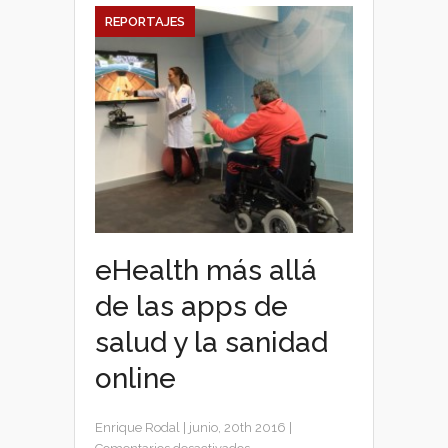
REPORTAJES
eHealth más allá
de las apps de
salud y la sanidad
online
Enrique Rodal
|
junio, 20th 2016
|
en