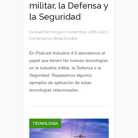
militar, la Defensa y
la Seguridad
EuskadiTecnologia
|
noviembre, 26th 2021
|
en
Comentarios desactivados
El
papel
En Pódcast Industria 4.0 abordamos el
de
papel que tienen las nuevas tecnologías
las
en la industria militar, la Defensa o la
nuevas
Seguridad. Repasamos algunos
tecnologías
ejemplos de aplicación de estas
en
tecnologías relacionadas...
la
industria
militar,
la
Defensa
y
TECNOLOGÍA
la
Seguridad