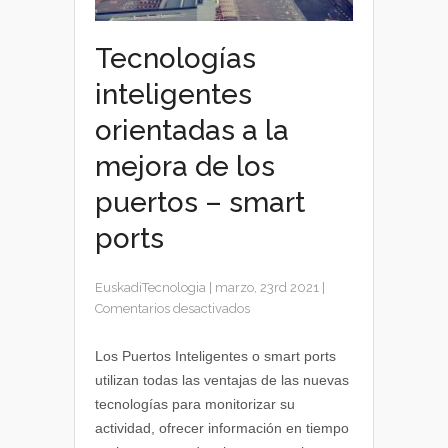
Tecnologías
inteligentes
orientadas a la
mejora de los
puertos – smart
ports
EuskadiTecnologia
|
marzo, 23rd 2021
|
en
Comentarios desactivados
Tecnologías
inteligentes
Los Puertos Inteligentes o smart ports
orientadas
utilizan todas las ventajas de las nuevas
a
tecnologías para monitorizar su
la
actividad, ofrecer información en tiempo
mejora