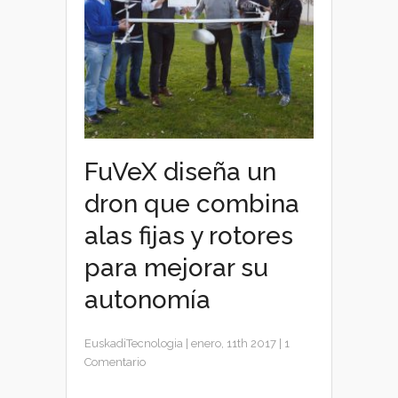
FuVeX diseña un
dron que combina
alas fijas y rotores
para mejorar su
autonomía
EuskadiTecnologia
|
enero, 11th 2017
|
1
Comentario