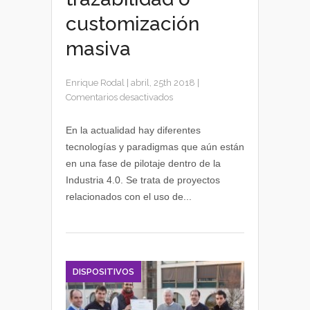
customización
masiva
Enrique Rodal
|
abril, 25th 2018
|
en
Comentarios desactivados
Podcast
Industria
En la actualidad hay diferentes
4.0:
tecnologías y paradigmas que aún están
blockchain,
en una fase de pilotaje dentro de la
drones,
Industria 4.0. Se trata de proyectos
fabricación
relacionados con el uso de...
cero
defectos,
trazabilidad
o
customización
masiva
DISPOSITIVOS