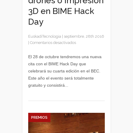
drones o impresión
3D en BIME Hack
Day
EuskadiTecnologia
|
septiembre, 28th 2016
en
|
Comentarios desactivados
Las
últimas
El 28 de octubre tendremos una nueva
novedades
cita con el BIME Hack Day que
en
celebrará su cuarta edición en el BEC.
realidad
Este año el evento será totalmente
virtual,
gratuito y consistirá...
drones
o
impresión
3D
en
BIME
PREMIOS
Hack
Day