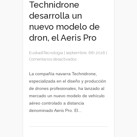
Technidrone
desarrolla un
nuevo modelo de
dron, el Aeris Pro
EuskadiTecnologia
|
septiembre, 6th 2016
|
en
Comentarios desactivados
Technidrone
desarrolla
La compañía navarra Technidrone,
un
especializada en el diseño y producción
nuevo
de drones profesionales, ha lanzado al
modelo
mercado un nuevo modelo de vehículo
de
aéreo controlado a distancia
dron,
denominado Aeris Pro. El...
el
Aeris
Pro