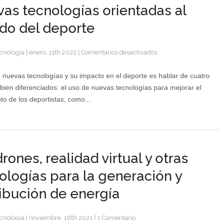
as tecnologías orientadas al
o del deporte
en
cnologia
|
enero, 11th 2022
|
Comentarios desactivados
Nuevas
tecnologías
 nuevas tecnologías y su impacto en el deporte es hablar de cuatro
orientadas
bien diferenciados: el uso de nuevas tecnologías para mejorar el
al
to de los deportistas, como...
mundo
del
deporte
drones, realidad virtual y otras
ologías para la generación y
ribución de energía
cnologia
|
noviembre, 16th 2021
|
1 Comentario