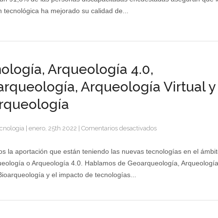
a
n tecnológica ha mejorado su calidad de...
personas
con
alguna
discapacidad
ología, Arqueología 4.0,
rqueología, Arqueología Virtual y
rqueología
en
cnologia
|
enero, 25th 2022
|
Comentarios desactivados
Tecnología,
Arqueología
s la aportación que están teniendo las nuevas tecnologías en el ámbit
4.0,
ueología o Arqueología 4.0. Hablamos de Geoarqueología, Arqueologí
Geoarqueología,
 Bioarqueología y el impacto de tecnologías...
Arqueología
Virtual
y
Bioarqueología