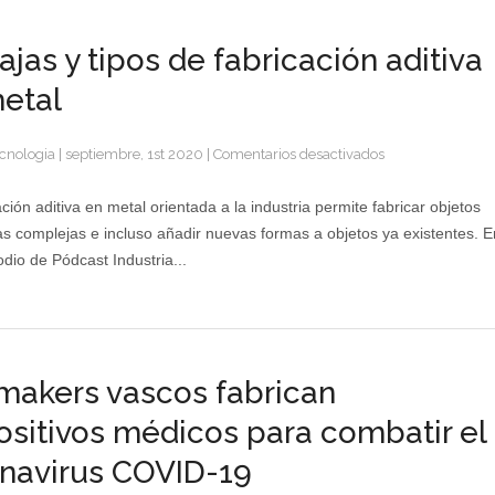
ajas y tipos de fabricación aditiva
etal
en
cnologia
|
septiembre, 1st 2020
|
Comentarios desactivados
Ventajas
y
ción aditiva en metal orientada a la industria permite fabricar objetos
tipos
s complejas e incluso añadir nuevas formas a objetos ya existentes. E
de
odio de Pódcast Industria...
fabricación
aditiva
en
metal
makers vascos fabrican
ositivos médicos para combatir el
navirus COVID-19