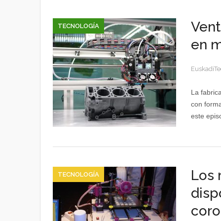
Vent
TECNOLOGÍA
en m
EuskadiTe
La fabrica
con forma
este epis
Los 
TECNOLOGÍA
disp
coro