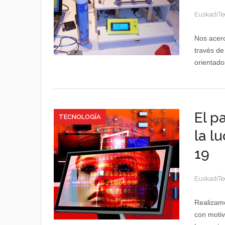
EuskadiTe
Nos acerc
través de
orientado
El p
TECNOLOGÍA
la l
19
EuskadiTe
Realizamo
con motiv