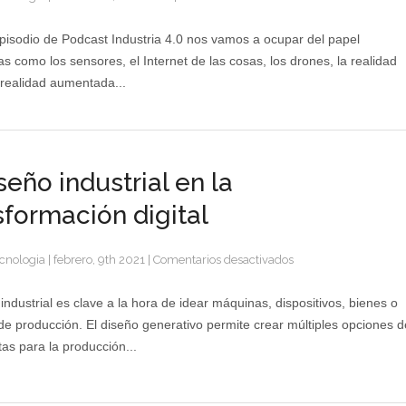
pisodio de Podcast Industria 4.0 nos vamos a ocupar del papel
as como los sensores, el Internet de las cosas, los drones, la realidad
a realidad aumentada...
seño industrial en la
sformación digital
en
cnologia
|
febrero, 9th 2021
|
Comentarios desactivados
El
diseño
 industrial es clave a la hora de idear máquinas, dispositivos, bienes o
industrial
e producción. El diseño generativo permite crear múltiples opciones d
en
tas para la producción...
la
transformación
digital