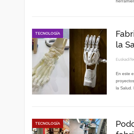
herramient
Fabr
TECNOLOGÍA
la S
EuskadiTe
En este e
proyectos
la Salud.
Podc
TECNOLOGÍA