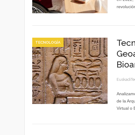
revolució
Tecn
TECNOLOGÍA
Geoa
Bioa
EuskadiTe
Analizamo
de la Arq
Virtual o