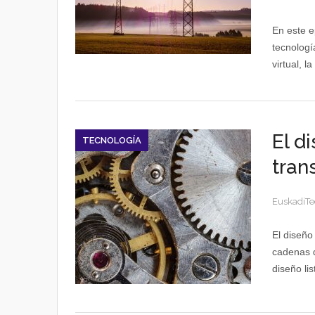
En este e
tecnologí
virtual, l
El di
TECNOLOGÍA
tran
EuskadiTe
El diseño
cadenas d
diseño lis