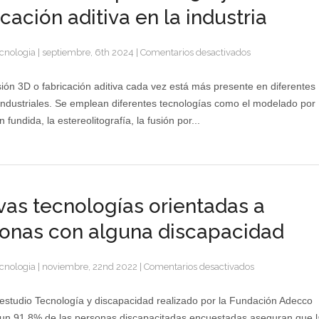
icación aditiva en la industria
en
cnologia
|
septiembre, 6th 2024
|
Comentarios desactivados
Innovación
en
ión 3D o fabricación aditiva cada vez está más presente en diferentes
impresión
industriales. Se emplean diferentes tecnologías como el modelado por
3D
 fundida, la estereolitografía, la fusión por...
y
fabricación
aditiva
en
la
as tecnologías orientadas a
industria
onas con alguna discapacidad
en
cnologia
|
noviembre, 22nd 2022
|
Comentarios desactivados
Nuevas
tecnologías
estudio Tecnología y discapacidad realizado por la Fundación Adecco
orientadas
un 91,8% de las personas discapacitadas encuestadas aseguran que l