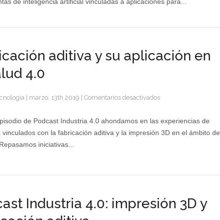
as de inteligencia artificial vinculadas a aplicaciones para...
nuevas
tecnologías
en
la
lucha
icación aditiva y su aplicación en
contra
el
alud 4.0
coronavirus
COVID-
en
cnologia
|
marzo, 13th 2019
|
Comentarios desactivados
19
Fabricación
aditiva
pisodio de Podcast Industria 4.0 ahondamos en las experiencias de
y
 vinculados con la fabricación aditiva y la impresión 3D en el ámbito de
su
 Repasamos iniciativas...
aplicación
en
la
Salud
4.0
ast Industria 4.0: impresión 3D y