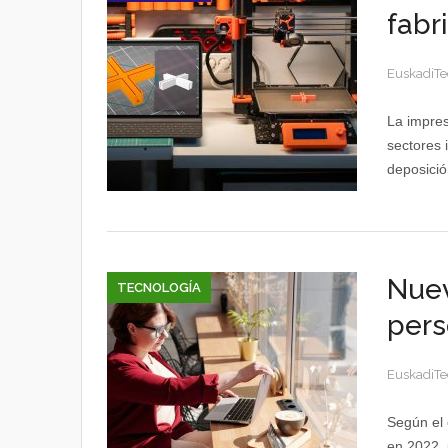
fabr
EuskadiTe
La impres
sectores 
deposición
Nuev
TECNOLOGÍA
pers
EuskadiTe
Según el 
en 2022, 