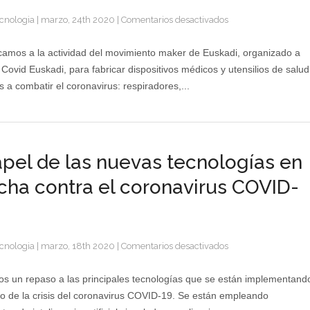
en
cnologia
|
marzo, 24th 2020
|
Comentarios desactivados
Los
makers
amos a la actividad del movimiento maker de Euskadi, organizado a
vascos
 Covid Euskadi, para fabricar dispositivos médicos y utensilios de salud
fabrican
s a combatir el coronavirus: respiradores,...
dispositivos
médicos
para
combatir
el
apel de las nuevas tecnologías en
coronavirus
COVID-
ucha contra el coronavirus COVID-
19
en
cnologia
|
marzo, 18th 2020
|
Comentarios desactivados
El
papel
s un repaso a las principales tecnologías que se están implementand
de
o de la crisis del coronavirus COVID-19. Se están empleando
las