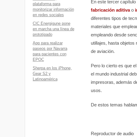
En este tercer capítulo
plataforma para
monitorizar información
fabricación aditiva
o
en redes sociales
diferentes tipos de tec
CIC Energigune pone
materiales que emplean 
en marcha una línea de
empleando desde sencill
prototipado
utillajes, hasta objet
App para realizar
paseos por Navarra
de aviación.
para pacientes con
EPOC
Pero lo cierto es que e
Sherpa en los iPhone,
el mundo industrial deb
Gear S2 y
Latinoamérica
impresoras, además de 
usos.
De estos temas hablam
Reproductor de audio