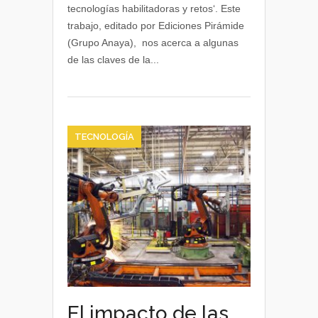
tecnologías habilitadoras y retos‘. Este
habilitadoras
trabajo, editado por Ediciones Pirámide
y
(Grupo Anaya), nos acerca a algunas
retos
de las claves de la...
por
Enrique
Rodal
TECNOLOGÍA
El impacto de las