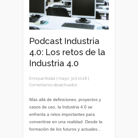
Podcast Industria
4.0: Los retos de la
Industria 4.0
Enrique Rodal
|
mayo, 3rd 2018
|
en
Comentarios desactivados
Podcast
Industria
Más allá de definiciones, proyectos y
4.0:
casos de uso, la Industria 4.0 se
Los
enfrenta a retos importantes para
retos
convertirse en una realidad. Desde la
de
formación de los futuros y actuales...
la
Industria