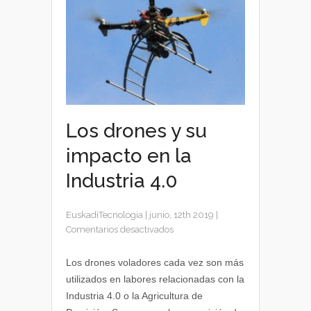
Los drones y su
impacto en la
Industria 4.0
EuskadiTecnologia
|
junio, 12th 2019
|
en
Comentarios desactivados
Los
drones
Los drones voladores cada vez son más
y
utilizados en labores relacionadas con la
su
Industria 4.0 o la Agricultura de
impacto