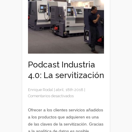
Podcast Industria
4.0: La servitización
Enrique Rodal
|
abril, 18th 2018
|
en
Comentarios desactivados
Podcast
Industria
Ofrecer a los clientes servicios añadidos
4.0:
a los productos que adquieren es una
La
de las claves de la servitización. Gracias
servitización
a la analítica de datos es posible