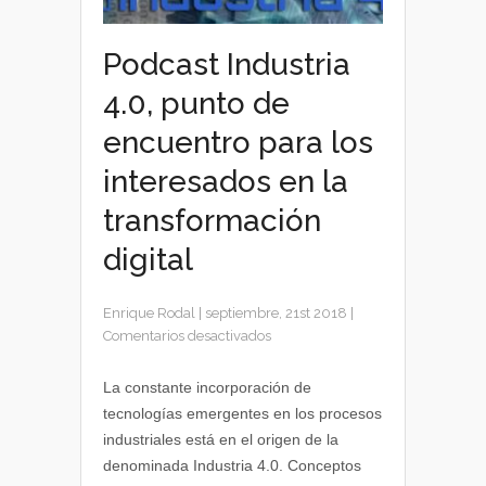
Podcast Industria
4.0, punto de
encuentro para los
interesados en la
transformación
digital
Enrique Rodal
|
septiembre, 21st 2018
|
en
Comentarios desactivados
Podcast
Industria
La constante incorporación de
4.0,
tecnologías emergentes en los procesos
punto
industriales está en el origen de la
de
denominada Industria 4.0. Conceptos
encuentro