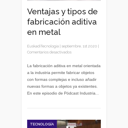
Ventajas y tipos de
fabricación aditiva
en metal
EuskadiTecnologia
|
septiembre, 1st 2020
|
en
Comentarios desactivados
Ventajas
y
La fabricación aditiva en metal orientada
tipos
a la industria permite fabricar objetos
de
con formas complejas e incluso añadir
fabricación
nuevas formas a objetos ya existentes.
aditiva
En este episodio de Pódcast Industria...
en
metal
TECNOLOGÍA