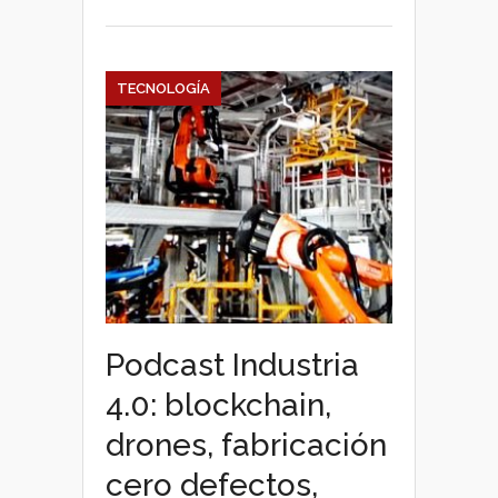
4.0
TECNOLOGÍA
Podcast Industria
4.0: blockchain,
drones, fabricación
cero defectos,