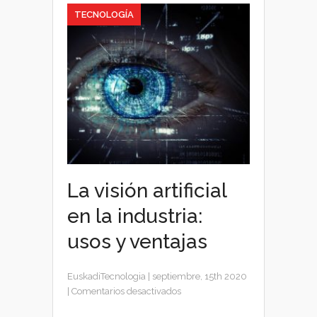
TECNOLOGÍA
La visión artificial
en la industria:
usos y ventajas
EuskadiTecnologia
|
septiembre, 15th 2020
en
|
Comentarios desactivados
La