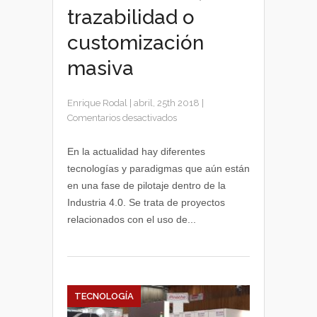
trazabilidad o
customización
masiva
Enrique Rodal
|
abril, 25th 2018
|
en
Comentarios desactivados
Podcast
Industria
En la actualidad hay diferentes
4.0:
tecnologías y paradigmas que aún están
blockchain,
en una fase de pilotaje dentro de la
drones,
Industria 4.0. Se trata de proyectos
fabricación
relacionados con el uso de...
cero
defectos,
trazabilidad
o
customización
masiva
TECNOLOGÍA