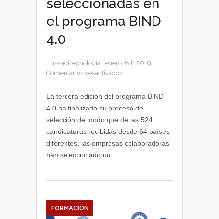
seleccionadas en
el programa BIND
4.0
EuskadiTecnologia
|
enero, 8th 2019
|
en
Comentarios desactivados
Ya
conocemos
La tercera edición del programa BIND
las
4.0 ha finalizado su proceso de
32
selección de modo que de las 524
startups
candidaturas recibidas desde 64 países
seleccionadas
diferentes, las empresas colaboradoras
en
han seleccionado un...
el
programa
BIND
4.0
FORMACIÓN