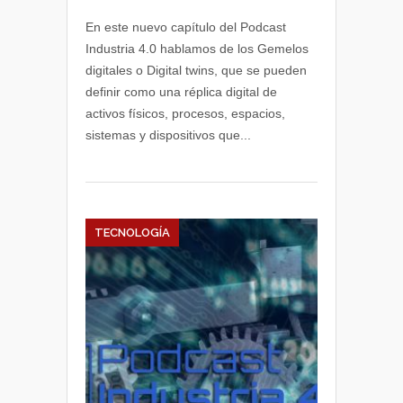
Gemelos
digitales
En este nuevo capítulo del Podcast
o
Industria 4.0 hablamos de los Gemelos
Digital
digitales o Digital twins, que se pueden
Twins
definir como una réplica digital de
aplicados
activos físicos, procesos, espacios,
a
sistemas y dispositivos que...
la
industria
TECNOLOGÍA