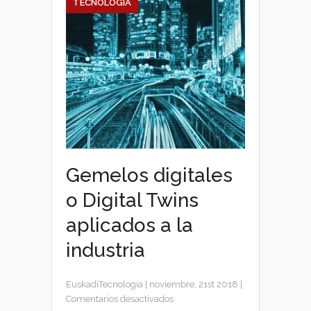
TECNOLOGÍA
Gemelos digitales
o Digital Twins
aplicados a la
industria
EuskadiTecnologia
|
noviembre, 21st 2018
|
en
Comentarios desactivados