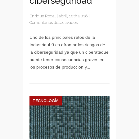
ciberseguridad
Enrique Rodal
|
abril, 10th 2018
|
en
Comentarios desactivados
Podcast
Industria
Uno de los principales retos de la
4.0:
Industria 4.0 es afrontar los riesgos de
la
la ciberseguridad ya que un ciberataque
ciberseguridad
puede tener consecuencias graves en
los procesos de producción y...
TECNOLOGÍA