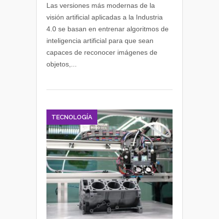
visión
Las versiones más modernas de la
artificial
visión artificial aplicadas a la Industria
en
4.0 se basan en entrenar algoritmos de
la
inteligencia artificial para que sean
industria:
capaces de reconocer imágenes de
usos
objetos,...
y
ventajas
TECNOLOGÍA