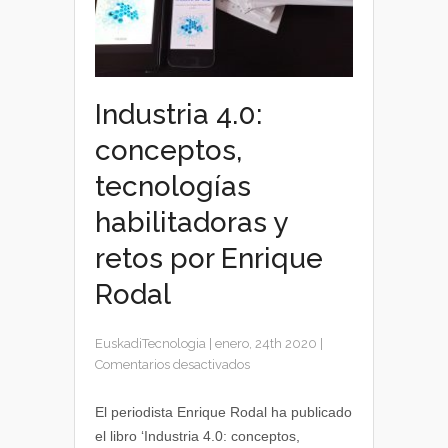
Industria 4.0:
conceptos,
tecnologías
habilitadoras y
retos por Enrique
Rodal
EuskadiTecnologia
|
enero, 24th 2020
|
en
Comentarios desactivados
Industria
4.0:
El periodista Enrique Rodal ha publicado
conceptos,
el libro ‘Industria 4.0: conceptos,
tecnologías