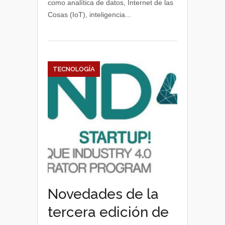
como analítica de datos, Internet de las
para
Cosas (IoT), inteligencia...
los
interesados
en
la
transformación
digital
TECNOLOGÍA
Novedades de la
tercera edición de