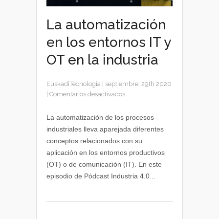
La automatización
en los entornos IT y
OT en la industria
EuskadiTecnologia
|
septiembre, 29th 2020
en
|
Comentarios desactivados
La
automatización
La automatización de los procesos
en
industriales lleva aparejada diferentes
los
conceptos relacionados con su
entornos
aplicación en los entornos productivos
IT
(OT) o de comunicación (IT). En este
y
episodio de Pódcast Industria 4.0...
OT
en
la
industria