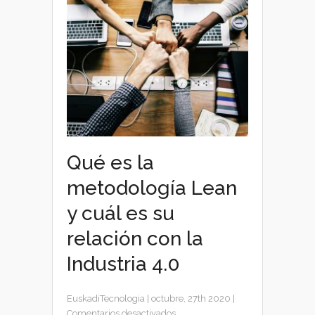
Qué es la
metodología Lean
y cuál es su
relación con la
Industria 4.0
EuskadiTecnologia
|
octubre, 27th 2020
|
en
Comentarios desactivados