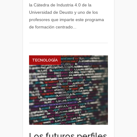
en
la Cátedra de Industria 4.0 de la
Industria
Universidad de Deusto y uno de los
4.0
profesores que imparte este programa
de formación centrado...
TECNOLOGÍA
Los futuros perfiles