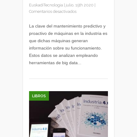
EuskadiTecnologia
|
julio, 15th 2020
|
en
Comentarios desactivados
Mantenimiento
4.0
La clave del mantenimiento predictivo y
o
proactivo de máquinas en la industria es
avanzado
que dichas máquinas generan
en
información sobre su funcionamiento.
la
Estos datos se analizan empleando
industria:
herramientas de big data...
mantenimiento
predictivo
y
proactivo
LIBROS