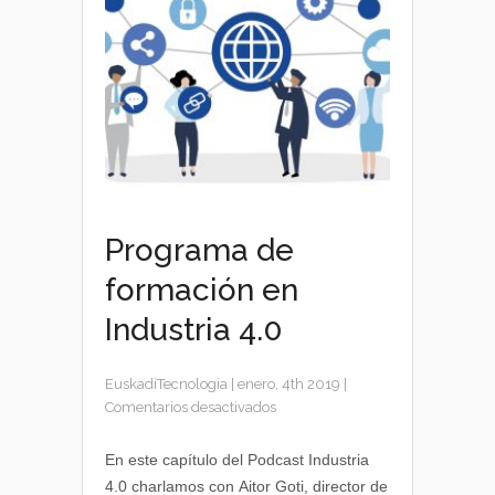
Programa de
formación en
Industria 4.0
EuskadiTecnologia
|
enero, 4th 2019
|
en
Comentarios desactivados
Programa
de
En este capítulo del Podcast Industria
formación
4.0 charlamos con Aitor Goti, director de