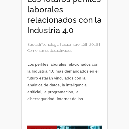
laborales
relacionados con la
Industria 4.0
EuskadiTecnologia
|
diciembre, 12th 2018
|
en
Comentarios desactivados
Los
futuros
Los perfiles laborales relacionados con
perfiles
la Industria 4.0 más demandados en el
laborales
futuro estarán vinculados con la
relacionados
analítica de datos, la inteligencia
con
artificial, la programación, la
la
ciberseguridad, Internet de las...
Industria
4.0