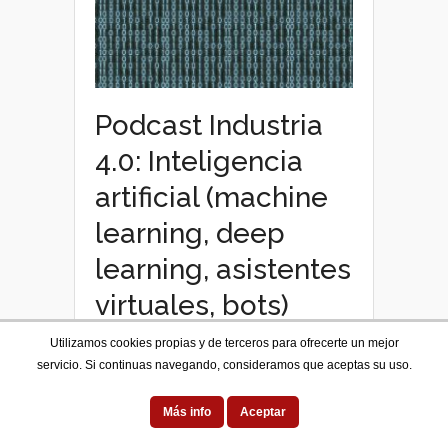
Podcast Industria
4.0: Inteligencia
artificial (machine
learning, deep
learning, asistentes
virtuales, bots)
Utilizamos cookies propias y de terceros para ofrecerte un mejor
Enrique Rodal
|
abril, 4th 2018
|
servicio. Si continuas navegando, consideramos que aceptas su uso.
en
Comentarios desactivados
Podcast
Más info
Aceptar
Industria
La inteligencia artificial está vinculada a
4.0:
términos como algoritmos, redes