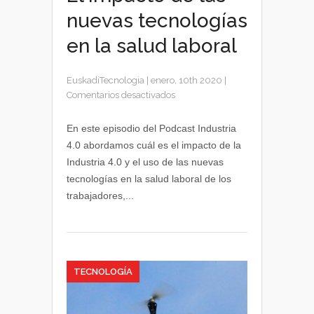
nuevas tecnologías
en la salud laboral
EuskadiTecnologia
|
enero, 10th 2020
|
en
Comentarios desactivados
El
impacto
En este episodio del Podcast Industria
de
4.0 abordamos cuál es el impacto de la
las
Industria 4.0 y el uso de las nuevas
nuevas
tecnologías en la salud laboral de los
tecnologías
trabajadores,...
en
la
salud
laboral
TECNOLOGÍA