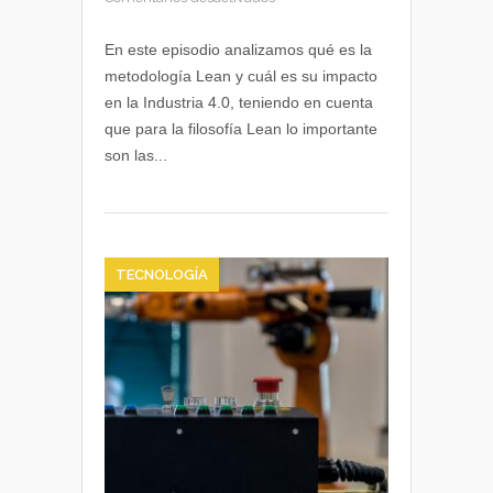
Qué
es
En este episodio analizamos qué es la
la
metodología Lean y cuál es su impacto
metodología
en la Industria 4.0, teniendo en cuenta
Lean
que para la filosofía Lean lo importante
y
son las...
cuál
es
su
relación
con
la
TECNOLOGÍA
Industria
4.0