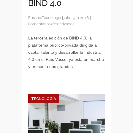
BIND 4.0
EuskadiTecnologia
|
julio, 9th 2018
|
en
Comentarios desactivados
Novedades
de
La tercera edición de BIND 4.0, la
la
plataforma público-privada dirigida a
tercera
captar talento y desarrollar la Industria
edición
4.0 en el País Vasco, ya está en marcha
de
y presenta dos grandes...
BIND
4.0
TECNOLOGÍA