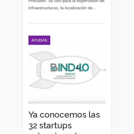
Precisión. Su uso para la supervisión de
en
infraestructuras, la localización de...
la
Industria
4.0
AYUDAS
Ya conocemos las
32 startups