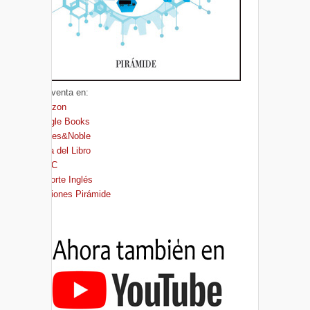
A la venta en:
Amazon
Google Books
Barnes&Noble
Casa del Libro
FNAC
El Corte Inglés
Ediciones Pirámide