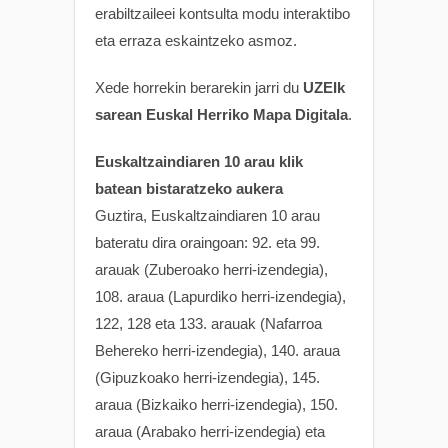
erabiltzaileei kontsulta modu interaktibo
eta erraza eskaintzeko asmoz.
Xede horrekin berarekin jarri du
UZEIk
sarean Euskal Herriko Mapa Digitala
.
Euskaltzaindiaren 10 arau klik
batean bistaratzeko aukera
Guztira, Euskaltzaindiaren 10 arau
bateratu dira oraingoan: 92. eta 99.
arauak (Zuberoako herri-izendegia),
108. araua (Lapurdiko herri-izendegia),
122, 128 eta 133. arauak (Nafarroa
Behereko herri-izendegia), 140. araua
(Gipuzkoako herri-izendegia), 145.
araua (Bizkaiko herri-izendegia), 150.
araua (Arabako herri-izendegia) eta