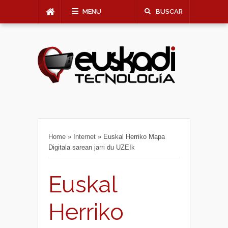
MENU
BUSCAR
Home
»
Internet
»
Euskal Herriko Mapa
Digitala sarean jarri du UZEIk
Euskal
Herriko