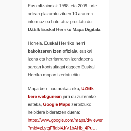
Euskaltzaindiak 1998. eta 2009. urte
artean plazaratu zituen 10 arauren
informazioa bateratuz prestatu du
UZEIk Euskal Herriko Mapa Digitala
.
Horrela,
Euskal Herriko herri
bakoitzaren izen ofiziala
, euskal
izena eta herritarraren izendapena
sarean kontsultagai dagoen Euskal
Herriko mapan txertatu ditu.
Mapa berri hau arakatzeko,
UZEIk
bere webgunean
jarri du zuzeneko
esteka,
Google Maps
zerbitzuko
helbidera bideratzen duena:
https://www.google.com/maps/d/viewer
?mid=zLytgFfIdbl4.kV1bAHb_4PuU
.