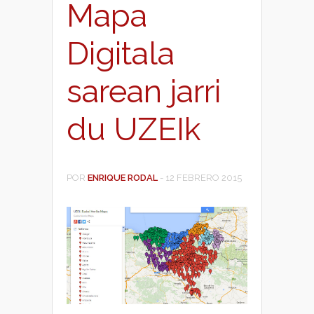
Mapa
Digitala
sarean jarri
du UZEIk
POR
ENRIQUE RODAL
-
12 FEBRERO 2015