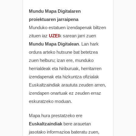
Mundu Mapa Digitalaren
proiektuaren jarraipena
Munduko estatuen izendapenak biltzen
zituen iaz
UZEI
k sarean jarri zuen
Mundu Mapa Digitalean
. Lan hark
ordura arteko hutsune bat betetzea
zuen helburu; izan ere, munduko
herrialdeak eta hiriburuak, herritarren
izendapenak eta hizkuntza ofizialak
Euskaltzaindiak araututa zeuden arren,
izendapen onartuak ez zeuden erraz
eskuratzeko moduan.
Mapa hura prestatzeko ere
Euskaltzaindiak
bere arauetan
jasotako informazioa bateratu zuen,