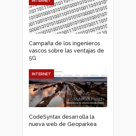
INTERNET
Campaña de los ingenieros
vascos sobre las ventajas de
5G
INTERNET
CodeSyntax desarrolla la
nueva web de Geoparkea