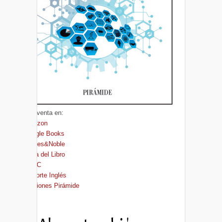
A la venta en:
Amazon
Google Books
Barnes&Noble
Casa del Libro
FNAC
El Corte Inglés
Ediciones Pirámide