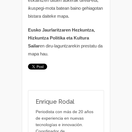
eskaintzen dituen aukerak direla-eta,
ikuspegi-mota batean baino gehiagotan
bistara daiteke mapa.
Eusko Jaurlaritzaren Hezkuntza,
Hizkuntza Politika eta Kultura
Sailar
en diru-laguntzarekin prestatu da
mapa hau.
Enrique Rodal
Periodista con más de 20 años
de experiencia en nuevas
tecnologías e innovación.
Coordinador de