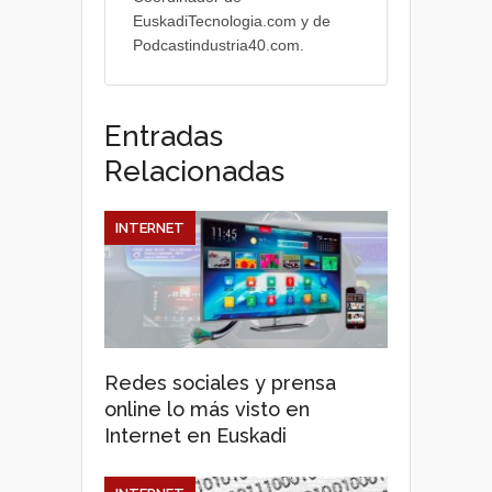
EuskadiTecnologia.com y de
Podcastindustria40.com.
Entradas
Relacionadas
INTERNET
Redes sociales y prensa
online lo más visto en
Internet en Euskadi