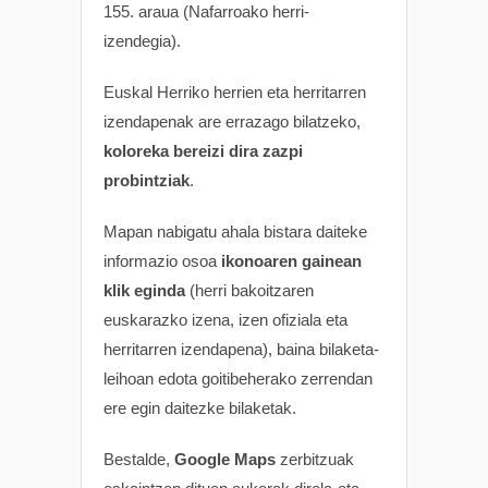
155. araua (Nafarroako herri-
izendegia).
Euskal Herriko herrien eta herritarren
izendapenak are errazago bilatzeko,
koloreka bereizi dira zazpi
probintziak
.
Mapan nabigatu ahala bistara daiteke
informazio osoa
ikonoaren gainean
klik eginda
(herri bakoitzaren
euskarazko izena, izen ofiziala eta
herritarren izendapena), baina bilaketa-
leihoan edota goitibeherako zerrendan
ere egin daitezke bilaketak.
Bestalde,
Google Maps
zerbitzuak