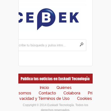
Inicio
Quiénes
somos
Contacto
Colabora
Pri
vacidad y Términos de Uso
Cookies
Copyright © 2014 Euskadi Tecnología. Todos los
derechos reservados.