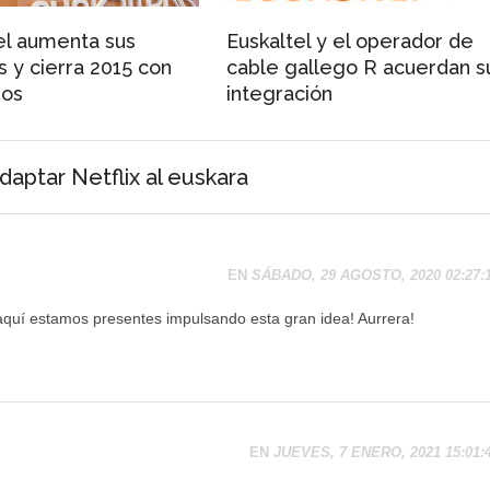
el aumenta sus
Euskaltel y el operador de
s y cierra 2015 con
cable gallego R acuerdan s
ios
integración
aptar Netflix al euskara
EN
SÁBADO, 29 AGOSTO, 2020 02:27:
aquí estamos presentes impulsando esta gran idea! Aurrera!
EN
JUEVES, 7 ENERO, 2021 15:01: