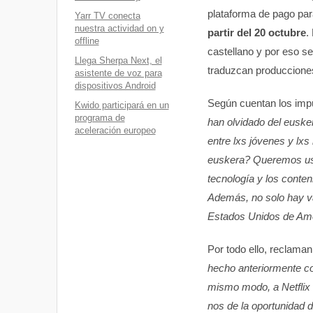
plataforma de pago par
Yarr TV conecta
nuestra actividad on y
partir del 20 octubre
.
offline
castellano y por eso s
Llega Sherpa Next, el
traduzcan producciones
asistente de voz para
dispositivos Android
Según cuentan los impu
Kwido participará en un
programa de
han olvidado del euske
aceleración europeo
entre lxs jóvenes y lxs
euskera? Queremos usar
tecnología y los conten
Además, no solo hay va
Estados Unidos de Amé
Por todo ello, reclama
hecho anteriormente con
mismo modo, a Netflix l
nos de la oportunidad d