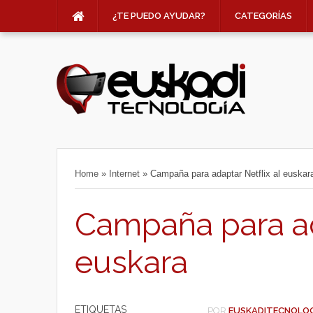
¿TE PUEDO AYUDAR?
CATEGORÍAS
Home
»
Internet
»
Campaña para adaptar Netflix al euskar
Campaña para ada
euskara
ETIQUETAS
POR
EUSKADITECNOLO