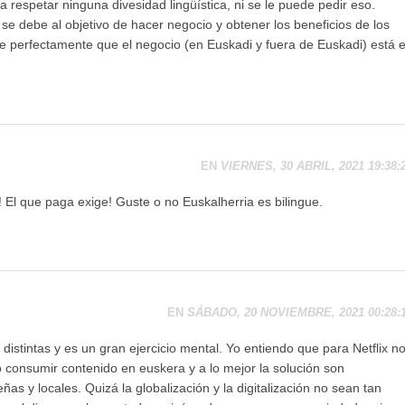
 respetar ninguna divesidad lingüística, ni se le puede pedir eso.
se debe al objetivo de hacer negocio y obtener los beneficios de los
 perfectamente que el negocio (en Euskadi y fuera de Euskadi) está 
EN
VIERNES, 30 ABRIL, 2021 19:38:
 El que paga exige! Guste o no Euskalherria es bilingue.
EN
SÁBADO, 20 NOVIEMBRE, 2021 00:28:
distintas y es un gran ejercicio mental. Yo entiendo que para Netflix n
o consumir contenido en euskera y a lo mejor la solución son
s y locales. Quizá la globalización y la digitalización no sean tan