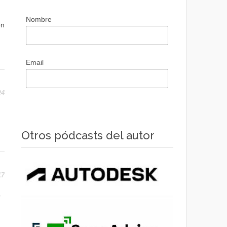
Nombre
en
Email
24
Otros pódcasts del autor
17
o