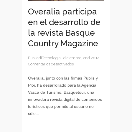
Overalia participa
en el desarrollo de
la revista Basque
Country Magazine
EuskadiTecnologia
|
diciembre, 2nd 2014
|
en
Comentarios desactivados
Overalia
participa
Overalia, junto con las firmas Publis y
en
Ploi, ha desarrollado para la Agencia
el
Vasca de Turismo, Basquetour, una
desarrollo
innovadora revista digital de contenidos
de
turísticos que permite al usuario no
la
sólo...
revista
Basque
Country
Magazine