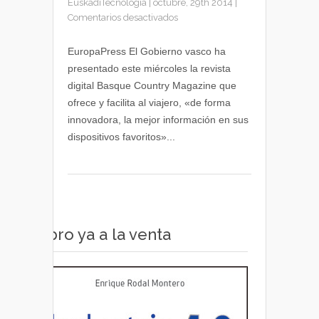
EuskadiTecnologia
|
octubre, 29th 2014
|
en
Comentarios desactivados
Basque
Country
EuropaPress El Gobierno vasco ha
Magazine,
presentado este miércoles la revista
web
digital Basque Country Magazine que
y
ofrece y facilita al viajero, «de forma
app
innovadora, la mejor información en sus
de
dispositivos favoritos»...
información
turística
de
Euskadi
Libro ya a la venta