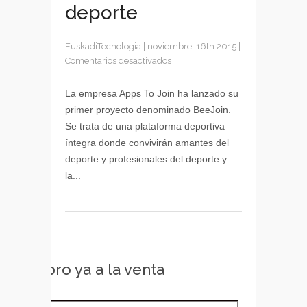
deporte
EuskadiTecnologia
|
noviembre, 16th 2015
|
en
Comentarios desactivados
Gymkana
2.0
La empresa Apps To Join ha lanzado su
de
primer proyecto denominado BeeJoin.
Beejoin,
Se trata de una plataforma deportiva
el
íntegra donde convivirán amantes del
portal
deporte y profesionales del deporte y
de
la...
los
amantes
del
deporte
Libro ya a la venta