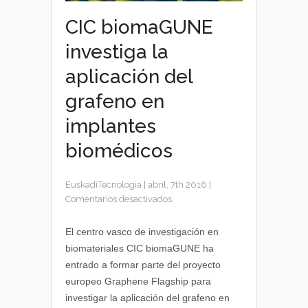
CIC biomaGUNE
investiga la
aplicación del
grafeno en
implantes
biomédicos
EuskadiTecnologia
|
abril, 7th 2016
|
en
Comentarios desactivados
CIC
biomaGUNE
El centro vasco de investigación en
investiga
biomateriales CIC biomaGUNE ha
la
entrado a formar parte del proyecto
aplicación
europeo Graphene Flagship para
del
investigar la aplicación del grafeno en
grafeno