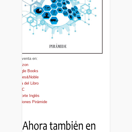
A la venta en:
Amazon
Google Books
Barnes&Noble
Casa del Libro
FNAC
El Corte Inglés
Ediciones Pirámide