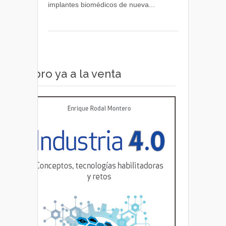
implantes biomédicos de nueva...
en
implantes
biomédicos
Libro ya a la venta