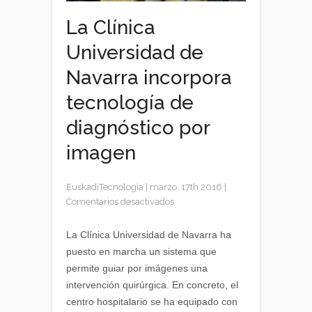
La Clínica
Universidad de
Navarra incorpora
tecnología de
diagnóstico por
imagen
EuskadiTecnologia
|
marzo, 17th 2016
|
en
Comentarios desactivados
La
Clínica
La Clínica Universidad de Navarra ha
Universidad
puesto en marcha un sistema que
de
permite guiar por imágenes una
Navarra
intervención quirúrgica. En concreto, el
incorpora
centro hospitalario se ha equipado con
tecnología