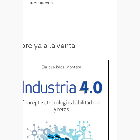
tres nuevos...
de
diagnóstico
por
imagen
Libro ya a la venta