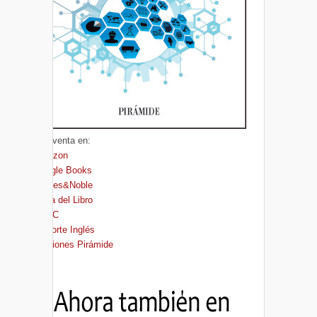
A la venta en:
Amazon
Google Books
Barnes&Noble
Casa del Libro
FNAC
El Corte Inglés
Ediciones Pirámide