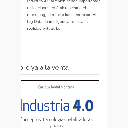
Industria 4.0 también tienen importantes
4.0
aplicaciones en ámbitos como el
aplicadas
marketing, el retail o los comercios. El
al
Big Data, la inteligencia artificial, la
marketing,
realidad virtual, la...
el
comercio
y
el
retail
Libro ya a la venta