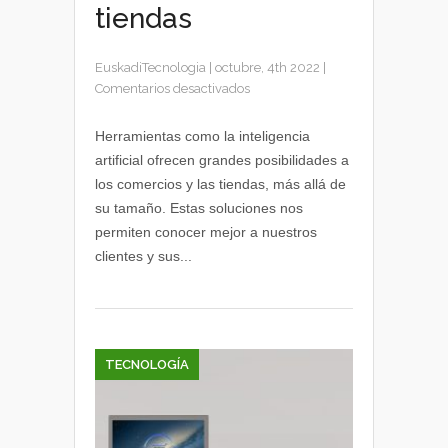
tiendas
EuskadiTecnologia
|
octubre, 4th 2022
|
en
Comentarios desactivados
Tecnologías
para
Herramientas como la inteligencia
el
artificial ofrecen grandes posibilidades a
pequeño-
los comercios y las tiendas, más allá de
gran
su tamaño. Estas soluciones nos
comercio
permiten conocer mejor a nuestros
y
clientes y sus...
las
tiendas
TECNOLOGÍA