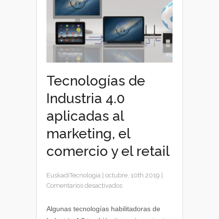
Tecnologías de
Industria 4.0
aplicadas al
marketing, el
comercio y el retail
EuskadiTecnologia
|
octubre, 10th 2019
|
en
Comentarios desactivados
Tecnologías
de
Algunas tecnologías habilitadoras de
Industria