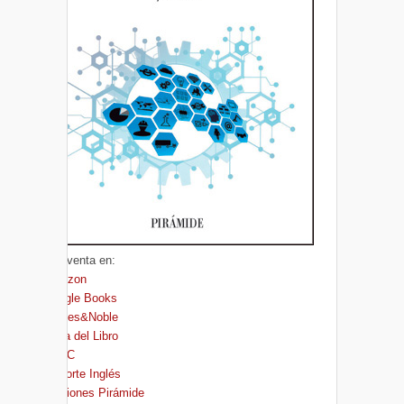
A la venta en:
Amazon
Google Books
Barnes&Noble
Casa del Libro
FNAC
El Corte Inglés
Ediciones Pirámide