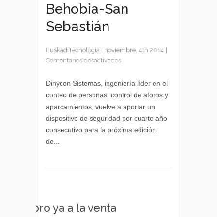
Behobia-San
Sebastián
EuskadiTecnologia
|
noviembre, 4th 2014
|
en
Comentarios desactivados
Control
en
Dinycon Sistemas, ingeniería líder en el
tiempo
conteo de personas, control de aforos y
real
aparcamientos, vuelve a aportar un
de
dispositivo de seguridad por cuarto año
los
consecutivo para la próxima edición
participantes
de...
en
la
Behobia-
San
Sebastián
Libro ya a la venta