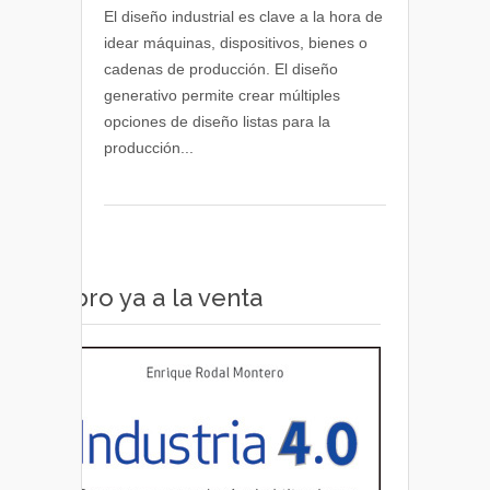
diseño
El diseño industrial es clave a la hora de
industrial
idear máquinas, dispositivos, bienes o
en
cadenas de producción. El diseño
la
generativo permite crear múltiples
transformación
opciones de diseño listas para la
digital
producción...
Libro ya a la venta