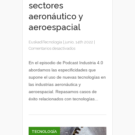
sectores
aeronáutico y
aeroespacial
EuskadiTecnologia
|
junio, 14th 2022
|
en
Comentarios desactivados
La
Industria
En el episodio de Podcast Industria 4.0
4.0
abordamos las especificidades que
y
supone el uso de nuevas tecnologías en
la
las industrias aeronáutica y
aplicación
aeroespacial. Repasamos casos de
de
éxito relacionados con tecnologías...
tecnologías
en
los
sectores
aeronáutico
y
TECNOLOGÍA