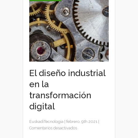
aeroespacial
El diseño industrial
en la
transformación
digital
EuskadiTecnologia
|
febrero, 9th 2021
|
en
Comentarios desactivados
El