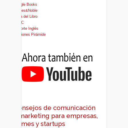
Google Books
Barnes&Noble
Casa del Libro
FNAC
El Corte Inglés
Ediciones Pirámide
Consejos de comunicación
y marketing para empresas,
pymes y startups