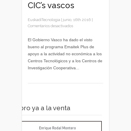
CIC’s vascos
EuskadiTecnologia
|
junio, 16th 2016
|
en
Comentarios desactivados
Subvenciones
para
El Gobierno Vasco ha dado el visto
Centros
bueno al programa Emaitek Plus de
Tecnológicos
apoyo a la actividad no económica a los
y
Centros Tecnológicos y a los Centros de
CIC’s
Investigación Cooperativa...
vascos
Libro ya a la venta