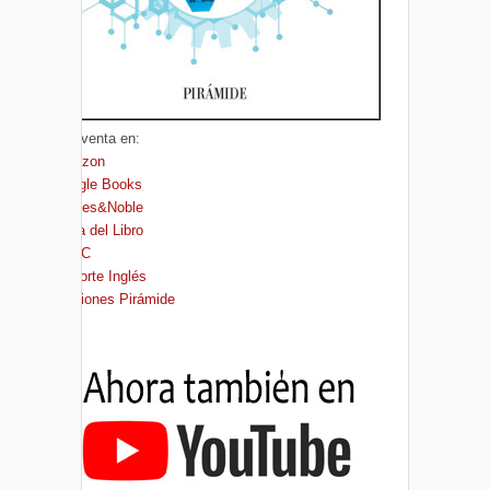
A la venta en:
Amazon
Google Books
Barnes&Noble
Casa del Libro
FNAC
El Corte Inglés
Ediciones Pirámide