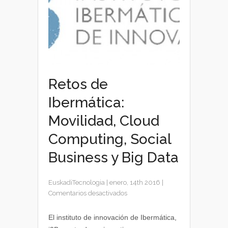
Retos de
Ibermática:
Movilidad, Cloud
Computing, Social
Business y Big Data
EuskadiTecnologia
|
enero, 14th 2016
|
en
Comentarios desactivados
Retos
de
El instituto de innovación de Ibermática,
Ibermática: