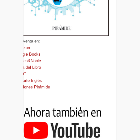
A la venta en:
Amazon
Google Books
Barnes&Noble
Casa del Libro
FNAC
El Corte Inglés
Ediciones Pirámide