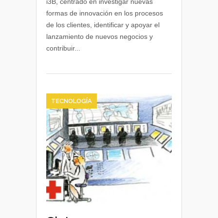
i3B, centrado en investigar nuevas
Movilidad,
formas de innovación en los procesos
Cloud
de los clientes, identificar y apoyar el
Computing,
lanzamiento de nuevos negocios y
Social
contribuir...
Business
y
Big
Data
TECNOLOGÍA