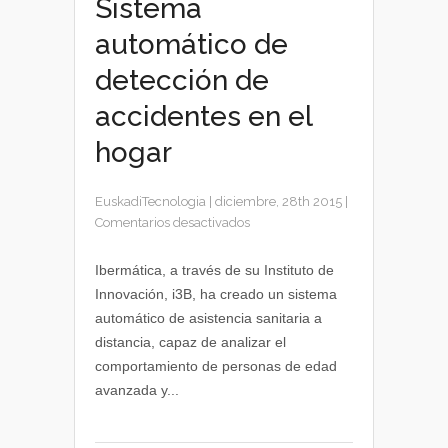
Sistema
automático de
detección de
accidentes en el
hogar
EuskadiTecnologia
|
diciembre, 28th 2015
|
en
Comentarios desactivados
Sistema
automático
Ibermática, a través de su Instituto de
de
Innovación, i3B, ha creado un sistema
detección
automático de asistencia sanitaria a
de
distancia, capaz de analizar el
accidentes
comportamiento de personas de edad
en
avanzada y...
el
hogar