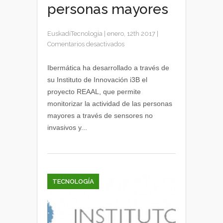
personas mayores
EuskadiTecnologia
|
enero, 12th 2017
|
en
Comentarios desactivados
Protecto
REAAL
Ibermática ha desarrollado a través de
de
su Instituto de Innovación i3B el
Ibermática
proyecto REAAL, que permite
para
monitorizar la actividad de las personas
monitorizar
mayores a través de sensores no
personas
invasivos y...
mayores
TECNOLOGÍA