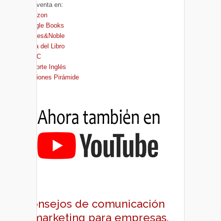
A la venta en:
Amazon
Google Books
Barnes&Noble
Casa del Libro
FNAC
El Corte Inglés
Ediciones Pirámide
Consejos de comunicación
y marketing para empresas,