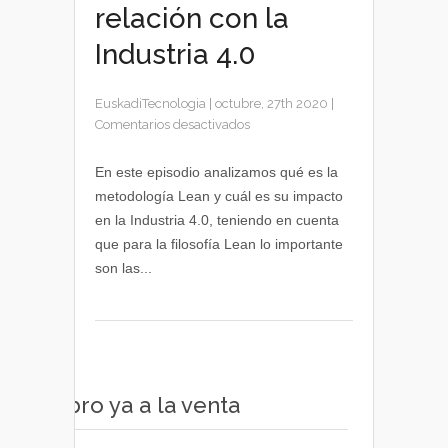
relación con la
Industria 4.0
EuskadiTecnologia
|
octubre, 27th 2020
|
en
Comentarios desactivados
Qué
es
En este episodio analizamos qué es la
la
metodología Lean y cuál es su impacto
metodología
en la Industria 4.0, teniendo en cuenta
Lean
que para la filosofía Lean lo importante
y
son las...
cuál
es
su
relación
con
la
Industria
Libro ya a la venta
4.0