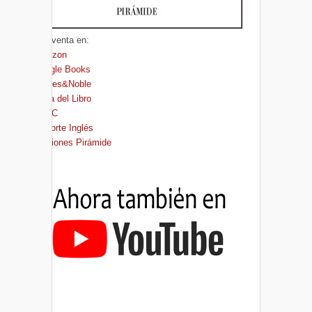
A la venta en:
Amazon
Google Books
Barnes&Noble
Casa del Libro
FNAC
El Corte Inglés
Ediciones Pirámide