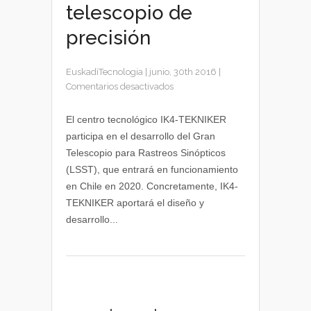
telescopio de
precisión
EuskadiTecnologia
|
junio, 30th 2016
|
en
Comentarios desactivados
IK4-
TEKNIKER
El centro tecnológico IK4-TEKNIKER
participa
participa en el desarrollo del Gran
en
Telescopio para Rastreos Sinópticos
la
(LSST), que entrará en funcionamiento
construcción
en Chile en 2020. Concretamente, IK4-
de
TEKNIKER aportará el diseño y
un
telescopio
desarrollo...
de
precisión