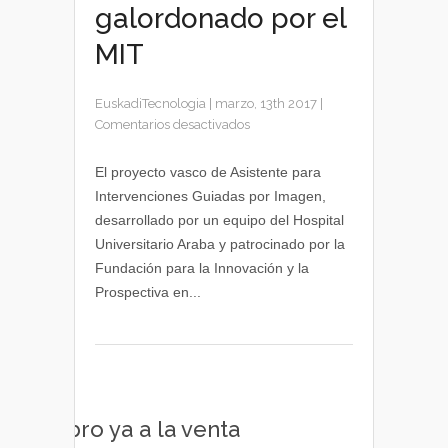
galordonado por el
MIT
EuskadiTecnologia
|
marzo, 13th 2017
|
en
Comentarios desactivados
Un
proyecto
El proyecto vasco de Asistente para
del
Intervenciones Guiadas por Imagen,
Hospital
desarrollado por un equipo del Hospital
Universitario
Universitario Araba y patrocinado por la
Araba
Fundación para la Innovación y la
galordonado
Prospectiva en...
por
el
MIT
Libro ya a la venta