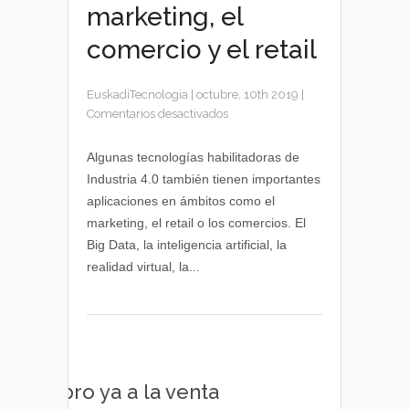
marketing, el
comercio y el retail
EuskadiTecnologia
|
octubre, 10th 2019
|
en
Comentarios desactivados
Tecnologías
de
Algunas tecnologías habilitadoras de
Industria
Industria 4.0 también tienen importantes
4.0
aplicaciones en ámbitos como el
aplicadas
marketing, el retail o los comercios. El
al
Big Data, la inteligencia artificial, la
marketing,
realidad virtual, la...
el
comercio
y
el
retail
Libro ya a la venta