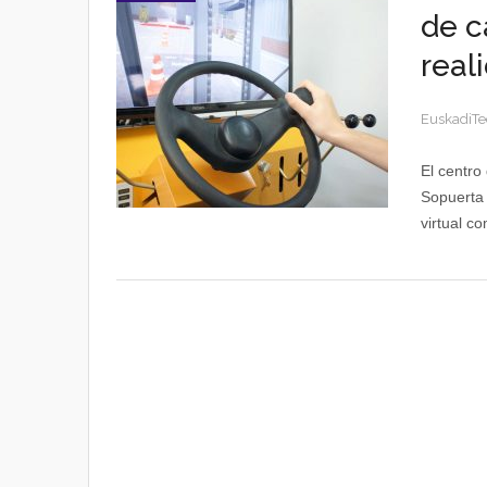
de c
real
EuskadiTe
El centro
Sopuerta 
virtual co