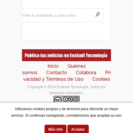
Inicio
Quiénes
somos
Contacto
Colabora
Pri
vacidad y Términos de Uso
Cookies
Copyright © 2014 Euskadi Tecnología. Todos los
derechos reservados.
Utilizamos cookies propias y de terceros para ofrecerte un mejor
Los contenidos de este portal están bajo una
licencia
servicio. Si continuas navegando, consideramos que aceptas su uso.
de Creative Commons Reconocimiento-NoComercial-
CompartirIgual 4.0 Internacional
.
Designed by
Más info
Aceptar