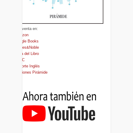
A la venta en:
Amazon
Google Books
Barnes&Noble
Casa del Libro
FNAC
El Corte Inglés
Ediciones Pirámide