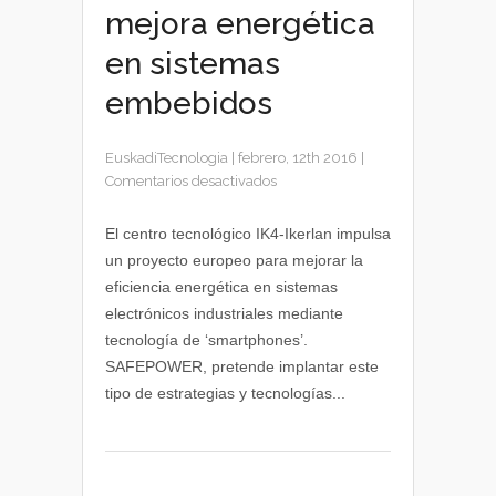
mejora energética
en sistemas
embebidos
EuskadiTecnologia
|
febrero, 12th 2016
|
en
Comentarios desactivados
SAFEPOWER,
mejora
El centro tecnológico IK4-Ikerlan impulsa
energética
un proyecto europeo para mejorar la
en
eficiencia energética en sistemas
sistemas
electrónicos industriales mediante
embebidos
tecnología de ‘smartphones’.
SAFEPOWER, pretende implantar este
tipo de estrategias y tecnologías...