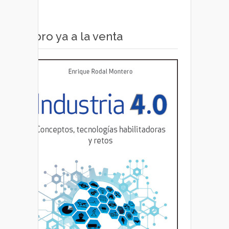
roads
Libro ya a la venta