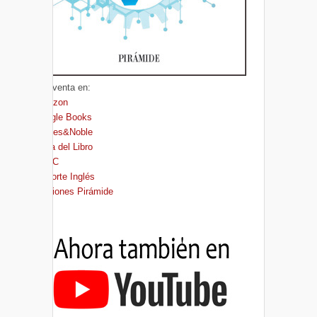
A la venta en:
Amazon
Google Books
Barnes&Noble
Casa del Libro
FNAC
El Corte Inglés
Ediciones Pirámide