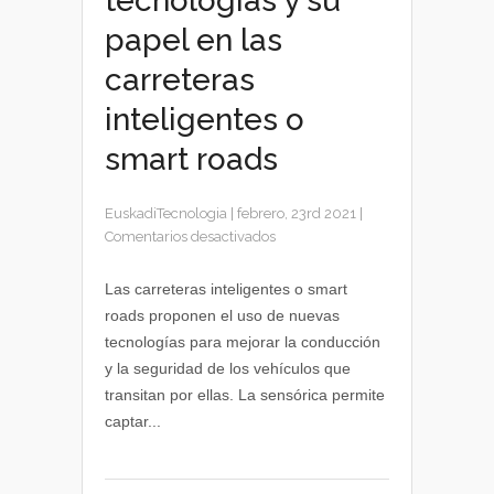
tecnologías y su
papel en las
carreteras
inteligentes o
smart roads
EuskadiTecnologia
|
febrero, 23rd 2021
|
en
Comentarios desactivados
Nuevas
tecnologías
Las carreteras inteligentes o smart
y
roads proponen el uso de nuevas
su
tecnologías para mejorar la conducción
papel
y la seguridad de los vehículos que
en
transitan por ellas. La sensórica permite
las
captar...
carreteras
inteligentes
o
smart