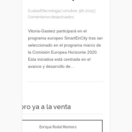
EuskadiTecnologia
|
octubre, 5th 2015
|
en
Comentarios desactivados
Vitoria-
Gasteiz
Vitoria-Gasteiz participará en el
pondrá
programa europeo SmartEnCity tras ser
en
seleccionado en el programa marco de
marcha
la Comisión Europea Horizonte 2020.
el
Esta iniciativa está centrada en el
programa
avance y desarrollo de...
SmartEnCity
Libro ya a la venta