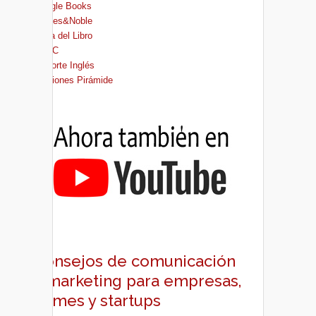
Google Books
Barnes&Noble
Casa del Libro
FNAC
El Corte Inglés
Ediciones Pirámide
Consejos de comunicación
y marketing para empresas,
pymes y startups