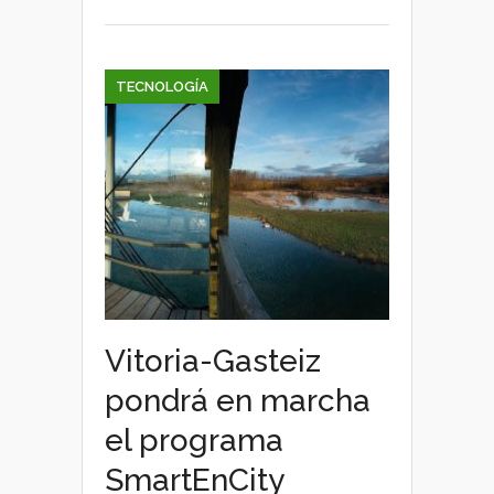
SmartEnCity
TECNOLOGÍA
Vitoria-Gasteiz
pondrá en marcha
el programa
SmartEnCity