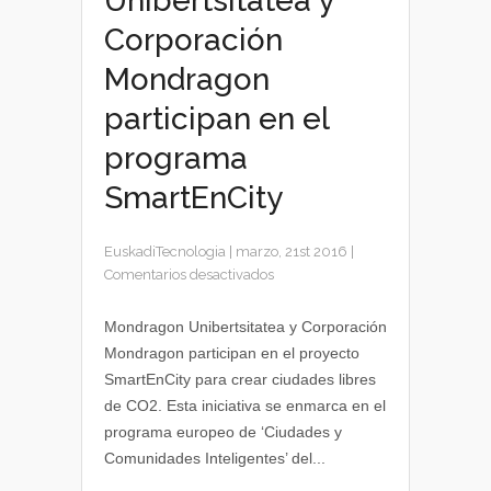
Unibertsitatea y
Corporación
Mondragon
participan en el
programa
SmartEnCity
EuskadiTecnologia
|
marzo, 21st 2016
|
en
Comentarios desactivados
Mondragon
Unibertsitatea
Mondragon Unibertsitatea y Corporación
y
Mondragon participan en el proyecto
Corporación
SmartEnCity para crear ciudades libres
Mondragon
de CO2. Esta iniciativa se enmarca en el
participan
programa europeo de ‘Ciudades y
en
Comunidades Inteligentes’ del...
el
programa