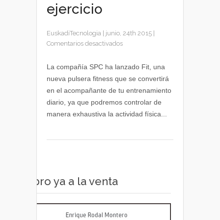
ejercicio
EuskadiTecnologia
|
junio, 24th 2015
|
en
Comentarios desactivados
SPC
Fit,
La compañía SPC ha lanzado Fit, una
nueva
nueva pulsera fitness que se convertirá
pulsera
en el acompañante de tu entrenamiento
para
diario, ya que podremos controlar de
monitorizar
manera exhaustiva la actividad física...
ejercicio
Libro ya a la venta