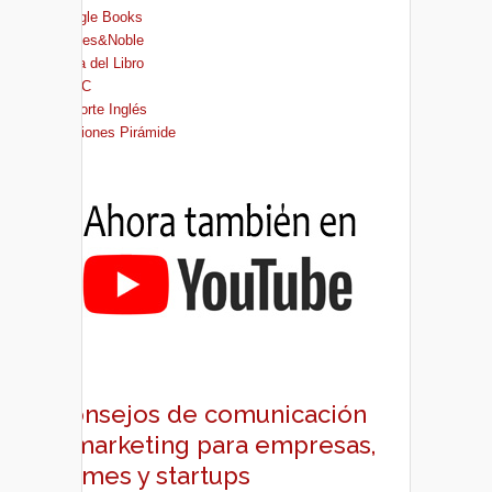
Google Books
Barnes&Noble
Casa del Libro
FNAC
El Corte Inglés
Ediciones Pirámide
Consejos de comunicación
y marketing para empresas,
pymes y startups