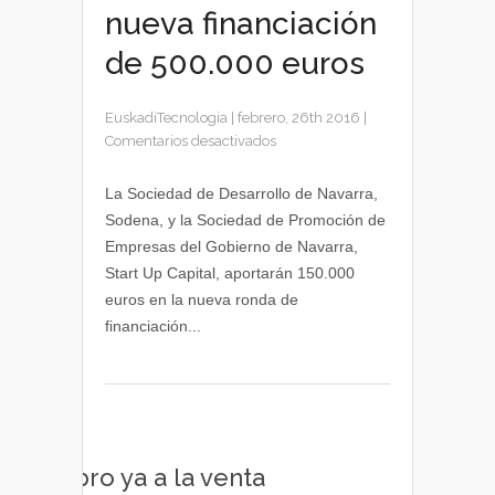
nueva financiación
de 500.000 euros
EuskadiTecnologia
|
febrero, 26th 2016
|
en
Comentarios desactivados
Tedcas
recibe
La Sociedad de Desarrollo de Navarra,
una
Sodena, y la Sociedad de Promoción de
nueva
Empresas del Gobierno de Navarra,
financiación
Start Up Capital, aportarán 150.000
de
euros en la nueva ronda de
500.000
financiación...
euros
Libro ya a la venta