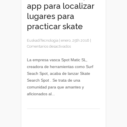
app para localizar
lugares para
practicar skate
EuskadiTecnologia
|
enero, 25th 2016
|
en
Comentarios desactivados
Skate
Search
La empresa vasca Spot Matic SL,
Spot,
creadora de herramientas como Surf
app
Seach Spot, acaba de lanzar Skate
para
Search Spot . Se trata de una
localizar
comunidad para que amantes y
lugares
aficionados al...
para
practicar
skate