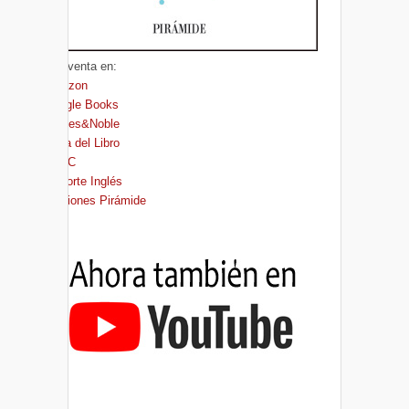
A la venta en:
Amazon
Google Books
Barnes&Noble
Casa del Libro
FNAC
El Corte Inglés
Ediciones Pirámide