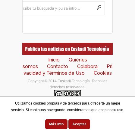
Inicio
Quiénes
somos
Contacto
Colabora
Pri
vacidad y Términos de Uso
Cookies
Copyright © 2014 Euskadi Tecnología. Todos los
derechos reservados.
Utilizamos cookies propias y de terceros para ofrecerte un mejor
Los contenidos de este portal están bajo una
licencia
servicio. Si continuas navegando, consideramos que aceptas su uso.
de Creative Commons Reconocimiento-NoComercial-
CompartirIgual 4.0 Internacional
.
Designed by
Más info
Aceptar