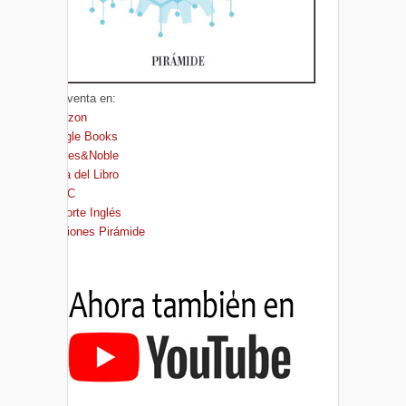
A la venta en:
Amazon
Google Books
Barnes&Noble
Casa del Libro
FNAC
El Corte Inglés
Ediciones Pirámide