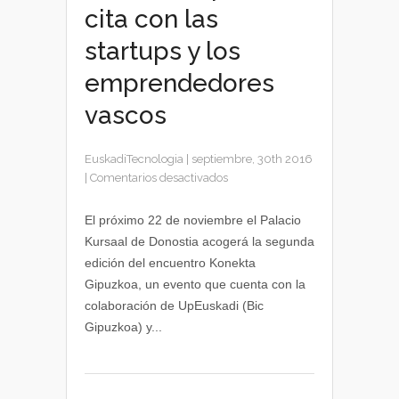
cita con las
startups y los
emprendedores
vascos
EuskadiTecnologia
|
septiembre, 30th 2016
en
|
Comentarios desactivados
Konekta
Gipuzkoa,
El próximo 22 de noviembre el Palacio
cita
Kursaal de Donostia acogerá la segunda
con
edición del encuentro Konekta
las
Gipuzkoa, un evento que cuenta con la
startups
colaboración de UpEuskadi (Bic
y
Gipuzkoa) y...
los
emprendedores
vascos