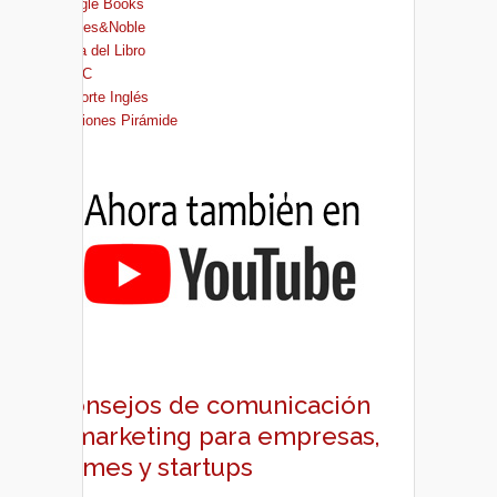
Google Books
Barnes&Noble
Casa del Libro
FNAC
El Corte Inglés
Ediciones Pirámide
Consejos de comunicación
y marketing para empresas,
pymes y startups