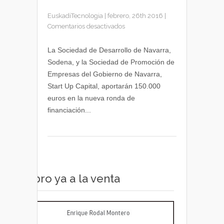
EuskadiTecnologia
|
febrero, 26th 2016
|
en
Comentarios desactivados
Tedcas
recibe
La Sociedad de Desarrollo de Navarra,
una
Sodena, y la Sociedad de Promoción de
nueva
Empresas del Gobierno de Navarra,
financiación
Start Up Capital, aportarán 150.000
de
euros en la nueva ronda de
500.000
financiación...
euros
Libro ya a la venta