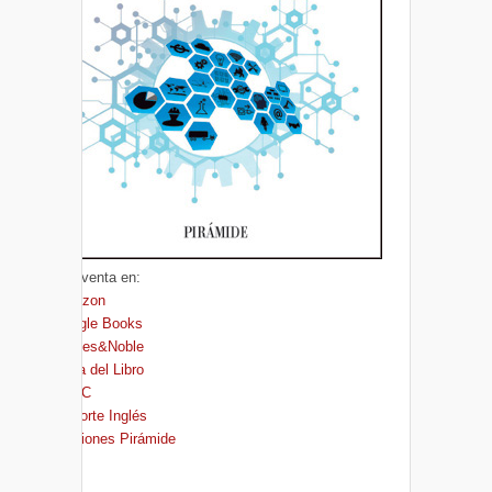
A la venta en:
Amazon
Google Books
Barnes&Noble
Casa del Libro
FNAC
El Corte Inglés
Ediciones Pirámide