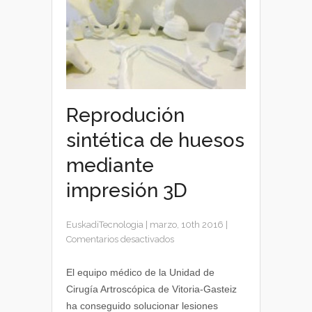
Reprodución
sintética de huesos
mediante
impresión 3D
EuskadiTecnologia
|
marzo, 10th 2016
|
en
Comentarios desactivados
Reprodución
sintética
El equipo médico de la Unidad de
de
Cirugía Artroscópica de Vitoria-Gasteiz
huesos
ha conseguido solucionar lesiones
mediante