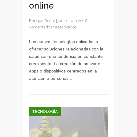
online
Enrique Rodal
|
junio, 20th 2016
|
en
Comentarios desactivados
eHealth
más
Las nuevas tecnologías aplicadas a
allá
ofrecer soluciones relacionadas con la
de
salud son una tendencia en constante
las
crecimiento. La creación de software,
apps
apps o dispositivos centrados en la
de
atención a personas...
salud
y
la
sanidad
online
TECNOLOGÍA