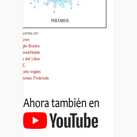
A la venta en:
Amazon
Google Books
Barnes&Noble
Casa del Libro
FNAC
El Corte Inglés
Ediciones Pirámide