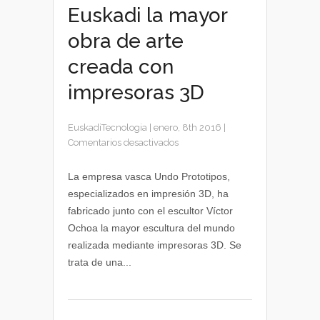
Euskadi la mayor
obra de arte
creada con
impresoras 3D
EuskadiTecnologia
|
enero, 8th 2016
|
en
Comentarios desactivados
Fabricada
en
La empresa vasca Undo Prototipos,
Euskadi
especializados en impresión 3D, ha
la
fabricado junto con el escultor Víctor
mayor
Ochoa la mayor escultura del mundo
obra
realizada mediante impresoras 3D. Se
de
trata de una...
arte
creada
con
impresoras