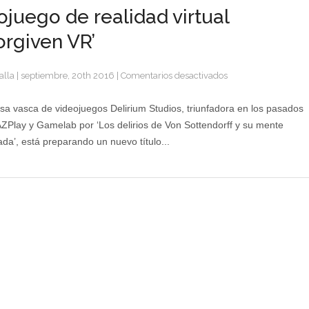
ojuego de realidad virtual
orgiven VR’
en
alla
|
septiembre, 20th 2016
|
Comentarios desactivados
Delirium
Studios
a vasca de videojuegos Delirium Studios, triunfadora en los pasados
desarrolla
ZPlay y Gamelab por ‘Los delirios de Von Sottendorff y su mente
el
ada’, está preparando un nuevo título...
videojuego
de
realidad
virtual
‘Unforgiven
VR’