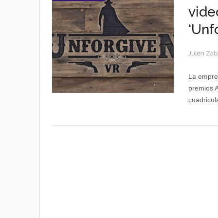
vide
‘Unf
Julen Zab
La empres
premios A
cuadricul