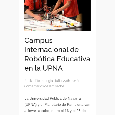
Campus
Internacional de
Robótica Educativa
en la UPNA
EuskadiTecnologia
|
julio, 29th 2016
|
en
Comentarios desactivados
Campus
Internacional
La Universidad Pública de Navarra
de
(UPNA) y el Planetario de Pamplona van
Robótica
a llevar a cabo, entre el 16 y el 26 de
Educativa