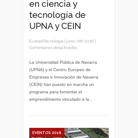
en ciencia y
tecnología de
UPNA y CEIN
EuskadiTecnologia
|
junio, 6th 2016
|
en
Comentarios desactivados
Programa
de
La Universidad Pública de Navarra
emprendimiento
(UPNA) y el Centro Europeo de
en
Empresas e Innovación de Navarra
ciencia
(CEIN) han puesto en marcha un
y
programa para fomentar el
tecnología
emprendimiento vinculado a la...
de
UPNA
y
CEIN
EVENTOS 2016