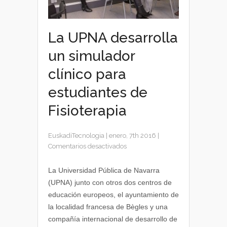
La UPNA desarrolla
un simulador
clínico para
estudiantes de
Fisioterapia
EuskadiTecnologia
|
enero, 7th 2016
|
en
Comentarios desactivados
La
UPNA
La Universidad Pública de Navarra
desarrolla
(UPNA) junto con otros dos centros de
un
educación europeos, el ayuntamiento de
simulador
la localidad francesa de Bègles y una
clínico
compañía internacional de desarrollo de
para