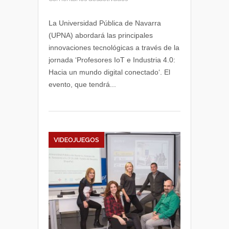
Jornada
‘Profesores
La Universidad Pública de Navarra
IoT
(UPNA) abordará las principales
e
innovaciones tecnológicas a través de la
Industria
jornada ‘Profesores IoT e Industria 4.0:
4.0:
Hacia un mundo digital conectado‘. El
Hacia
evento, que tendrá...
un
mundo
digital
conectado’
VIDEOJUEGOS