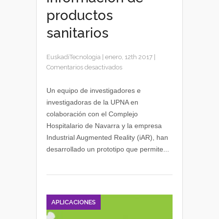
productos
sanitarios
EuskadiTecnologia
|
enero, 12th 2017
|
en
Comentarios desactivados
Realidad
aumentada
Un equipo de investigadores e
para
investigadoras de la UPNA en
ofrecer
colaboración con el Complejo
información
Hospitalario de Navarra y la empresa
de
Industrial Augmented Reality (iAR), han
productos
desarrollado un prototipo que permite...
sanitarios
APLICACIONES