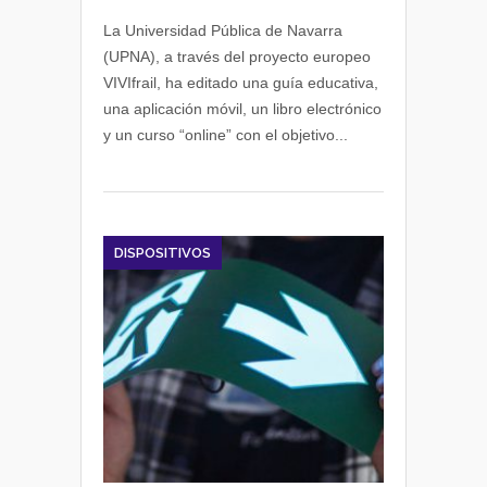
UPNA
coordina
La Universidad Pública de Navarra
el
(UPNA), a través del proyecto europeo
proyecto
VIVIfrail, ha editado una guía educativa,
europeo
una aplicación móvil, un libro electrónico
ViviFrail
y un curso “online” con el objetivo...
para
evitar
las
caídas
de
personas
DISPOSITIVOS
mayores