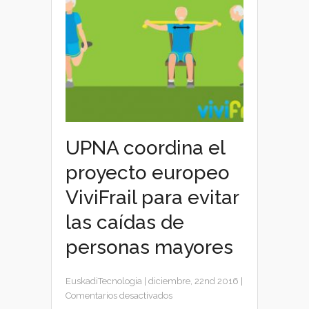
UPNA coordina el
proyecto europeo
ViviFrail para evitar
las caídas de
personas mayores
EuskadiTecnologia
|
diciembre, 22nd 2016
|
en
Comentarios desactivados