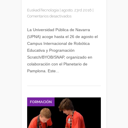
EuskadiTecnologia
|
agosto, 23rd 2016
|
en
Comentarios desactivados
Curso
de
La Universidad Pública de Navarra
programación
(UPNA) acoge hasta el 26 de agosto el
Scratch/BYOB/SNAP
Campus Internacional de Robótica
en
Educativa y Programación
la
Scratch/BYOB/SNAP, organizado en
UPNA
colaboración con el Planetario de
Pamplona. Este...
FORMACIÓN