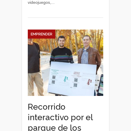
videojuegos,...
estudiantes
de
Fisioterapia
EMPRENDER
Recorrido
interactivo por el
parque de los