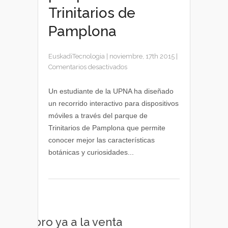
Trinitarios de
Pamplona
EuskadiTecnologia
|
noviembre, 17th 2015
|
en
Comentarios desactivados
Recorrido
interactivo
Un estudiante de la UPNA ha diseñado
por
un recorrido interactivo para dispositivos
el
móviles a través del parque de
parque
Trinitarios de Pamplona que permite
de
conocer mejor las características
los
botánicas y curiosidades...
Trinitarios
de
Pamplona
Libro ya a la venta