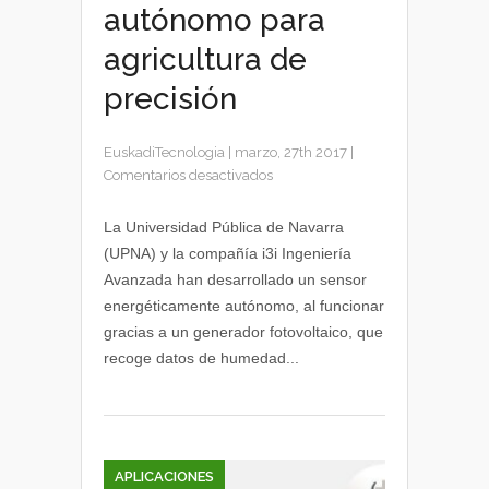
autónomo para
agricultura de
precisión
EuskadiTecnologia
|
marzo, 27th 2017
|
en
Comentarios desactivados
Desarrollan
un
La Universidad Pública de Navarra
sensor
(UPNA) y la compañía i3i Ingeniería
energéticamente
Avanzada han desarrollado un sensor
autónomo
energéticamente autónomo, al funcionar
para
gracias a un generador fotovoltaico, que
agricultura
recoge datos de humedad...
de
precisión
APLICACIONES