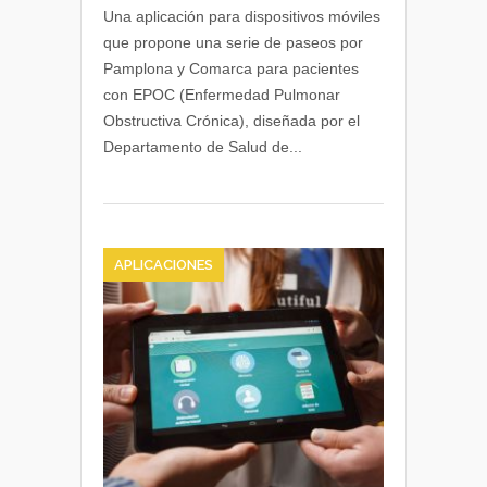
para
Una aplicación para dispositivos móviles
realizar
que propone una serie de paseos por
paseos
Pamplona y Comarca para pacientes
por
con EPOC (Enfermedad Pulmonar
Navarra
Obstructiva Crónica), diseñada por el
para
Departamento de Salud de...
pacientes
con
EPOC
APLICACIONES