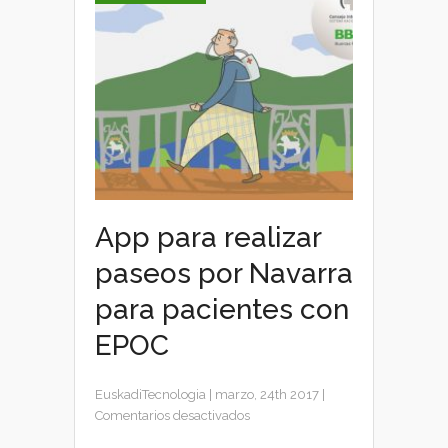
App para realizar
paseos por Navarra
para pacientes con
EPOC
EuskadiTecnologia
|
marzo, 24th 2017
|
en
Comentarios desactivados
App