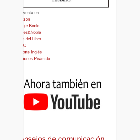
A la venta en:
Amazon
Google Books
Barnes&Noble
Casa del Libro
FNAC
El Corte Inglés
Ediciones Pirámide
Consejos de comunicación