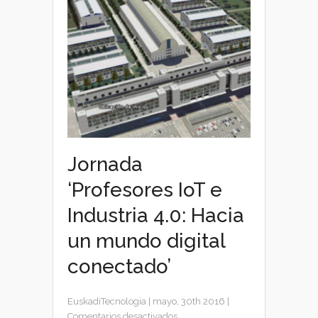
Jornada
‘Profesores IoT e
Industria 4.0: Hacia
un mundo digital
conectado’
EuskadiTecnologia
|
mayo, 30th 2016
|
en
Comentarios desactivados