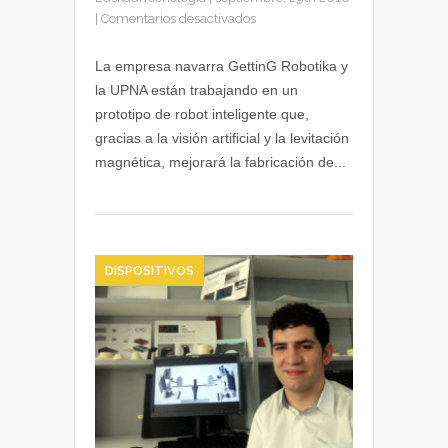
en
|
Comentarios desactivados
Desarrollan
un
La empresa navarra GettinG Robotika y
robot
la UPNA están trabajando en un
inteligente
prototipo de robot inteligente que,
para
gracias a la visión artificial y la levitación
el
magnética, mejorará la fabricación de...
pulido
de
piezas
industriales
DISPOSITIVOS