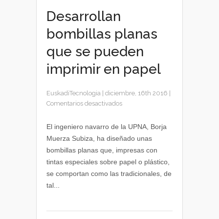
Desarrollan
bombillas planas
que se pueden
imprimir en papel
EuskadiTecnologia
|
diciembre, 16th 2016
|
en
Comentarios desactivados
Desarrollan
bombillas
El ingeniero navarro de la UPNA, Borja
planas
Muerza Subiza, ha diseñado unas
que
bombillas planas que, impresas con
se
tintas especiales sobre papel o plástico,
pueden
se comportan como las tradicionales, de
imprimir
tal...
en
papel