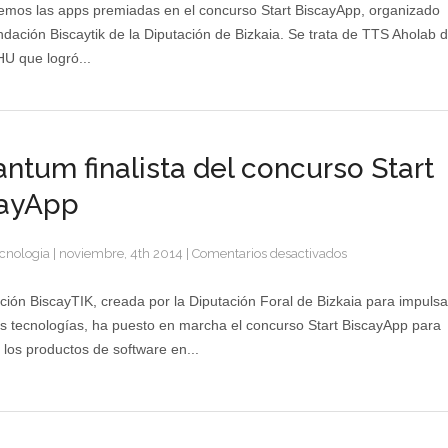
Aholab,
mos las apps premiadas en el concurso Start BiscayApp, organizado
Warantum,
ndación Biscaytik de la Diputación de Bizkaia. Se trata de TTS Aholab 
Perpetuall,
U que logró...
Mutualia
y
SurfSearchSpot
Premios
Biscaytik
ntum finalista del concurso Start
cayApp
en
cnologia
|
noviembre, 4th 2014
|
Comentarios desactivados
Warantum
finalista
ión BiscayTIK, creada por la Diputación Foral de Bizkaia para impulsa
del
s tecnologías, ha puesto en marcha el concurso Start BiscayApp para
concurso
los productos de software en...
Start
BiscayApp