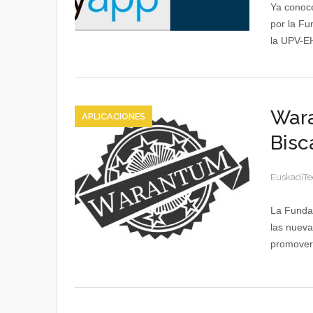
Ya conoce
por la Fu
la UPV-EH
Wara
APLICACIONES
Bis
EuskadiTe
La Fundac
las nueva
promover 