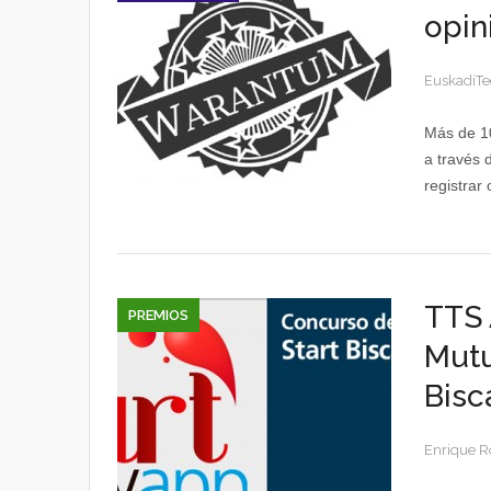
opin
EuskadiTe
Más de 10
a través 
registrar
TTS 
PREMIOS
Mutu
Bisc
Enrique R