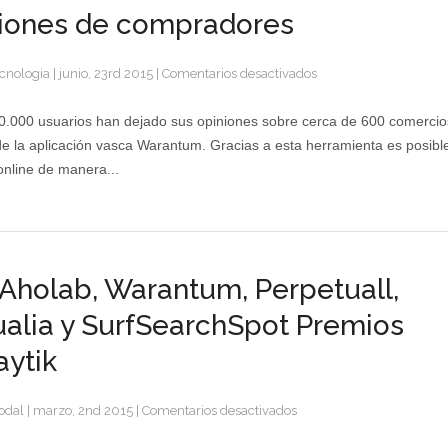
iones de compradores
en
cnologia
|
junio, 23rd 2015
|
Comentarios desactivados
Warantum
evalúa
.000 usuarios han dejado sus opiniones sobre cerca de 600 comercio
más
de la aplicación vasca Warantum. Gracias a esta herramienta es posibl
de
 online de manera...
10.000
opiniones
de
compradores
Aholab, Warantum, Perpetuall,
alia y SurfSearchSpot Premios
aytik
en
odal
|
marzo, 2nd 2015
|
Comentarios desactivados
TTS