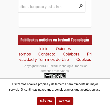
Inicio
Quiénes
somos
Contacto
Colabora
Pri
vacidad y Términos de Uso
Cookies
Copyright © 2014 Euskadi Tecnología. Todos los
derechos reservados.
Utilizamos cookies propias y de terceros para ofrecerte un mejor
Los contenidos de este portal están bajo una
licencia
servicio. Si continuas navegando, consideramos que aceptas su uso.
de Creative Commons Reconocimiento-NoComercial-
CompartirIgual 4.0 Internacional
.
Designed by
Más info
Aceptar