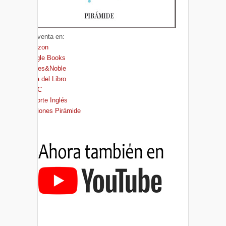
A la venta en:
Amazon
Google Books
Barnes&Noble
Casa del Libro
FNAC
El Corte Inglés
Ediciones Pirámide