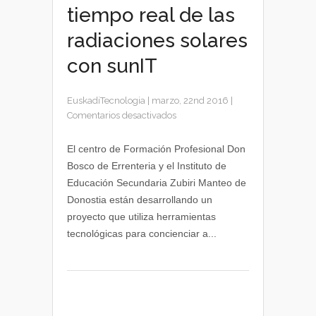
tiempo real de las
radiaciones solares
con sunIT
EuskadiTecnologia
|
marzo, 22nd 2016
|
en
Comentarios desactivados
Información
en
El centro de Formación Profesional Don
tiempo
Bosco de Errenteria y el Instituto de
real
Educación Secundaria Zubiri Manteo de
de
Donostia están desarrollando un
las
proyecto que utiliza herramientas
radiaciones
tecnológicas para concienciar a...
solares
con
sunIT