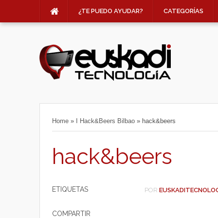
¿TE PUEDO AYUDAR?
CATEGORÍAS
Home
»
I Hack&Beers Bilbao
»
hack&beers
hack&beers
ETIQUETAS
POR
EUSKADITECNOLO
COMPARTIR