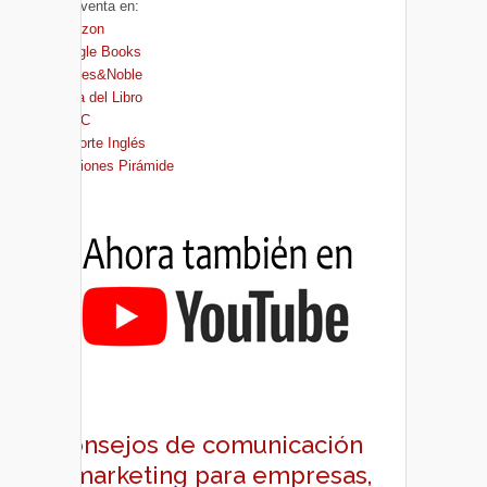
A la venta en:
Amazon
Google Books
Barnes&Noble
Casa del Libro
FNAC
El Corte Inglés
Ediciones Pirámide
Consejos de comunicación
y marketing para empresas,