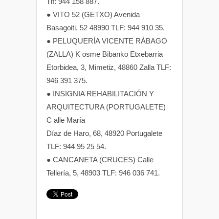
Tlf: 944 158 887.
● VITO 52 (GETXO) Avenida
Basagoiti, 52 48990 TLF: 944 910 35.
● PELUQUERÍA VICENTE RÁBAGO
(ZALLA) K osme Bibanko Etxebarria
Etorbidea, 3, Mimetiz, 48860 Zalla TLF:
946 391 375.
● INSIGNIA REHABILITACIÓN Y
ARQUITECTURA (PORTUGALETE)
C alle María
Díaz de Haro, 68, 48920 Portugalete
TLF: 944 95 25 54.
● CANCANETA (CRUCES) Calle
Tellería, 5, 48903 TLF: 946 036 741.