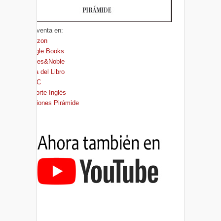
A la venta en:
Amazon
Google Books
Barnes&Noble
Casa del Libro
FNAC
El Corte Inglés
Ediciones Pirámide