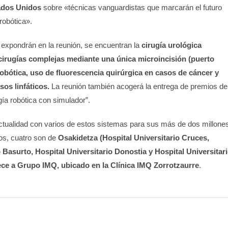
ados Unidos
sobre «técnicas vanguardistas que marcarán el futuro
robótica».
e expondrán en la reunión, se encuentran la
cirugía urológica
cirugías complejas mediante una única microincisión (puerto
robótica, uso de fluorescencia quirúrgica en casos de cáncer y
sos linfáticos.
La reunión también acogerá la entrega de premios de
ía robótica con simulador”.
ctualidad con varios de estos sistemas para sus más de dos millone
los, cuatro son de
Osakidetza (Hospital Universitario Cruces,
o Basurto, Hospital Universitario Donostia y Hospital Universitar
ece a Grupo IMQ, ubicado en la Clínica IMQ Zorrotzaurre
.