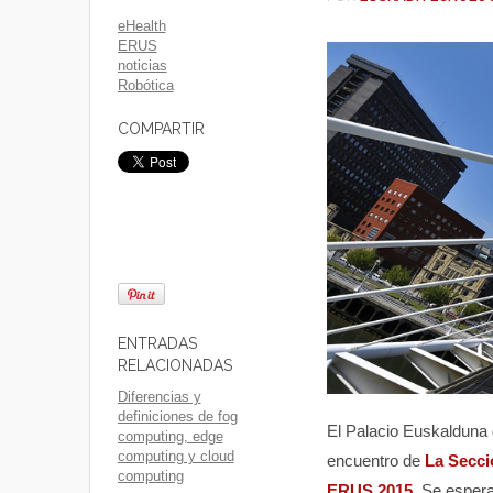
eHealth
ERUS
noticias
Robótica
COMPARTIR
ENTRADAS
RELACIONADAS
Diferencias y
definiciones de fog
El Palacio Euskalduna 
computing, edge
computing y cloud
encuentro de
La Secci
computing
ERUS 2015
. Se espera