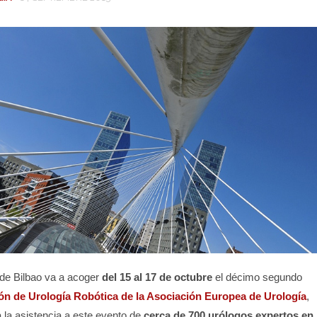
de Bilbao va a acoger
del 15 al 17 de octubre
el décimo segundo
ón de Urología Robótica de la Asociación Europea de Urología
,
 la asistencia a este evento de
cerca de 700 urólogos expertos en