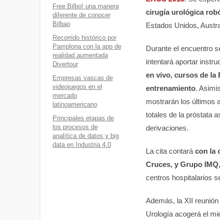
Free Bilbo! una manera
cirugía urológica rob
diferente de conocer
Bilbao
Estados Unidos, Austral
Recorrido histórico por
Pamplona con la app de
Durante el encuentro se
realidad aumentada
intentará aportar instr
Divertour
en vivo, cursos de la
Empresas vascas de
videojuegos en el
entrenamiento
. Asimi
mercado
mostrarán los últimos 
latinoamericano
totales de la próstata 
Principales etapas de
los procesos de
derivaciones.
analítica de datos y big
data en Industria 4.0
La cita contará
con la 
Cruces, y Grupo IMQ, 
centros hospitalarios s
Además, la XII reunión
Urología acogerá el mi