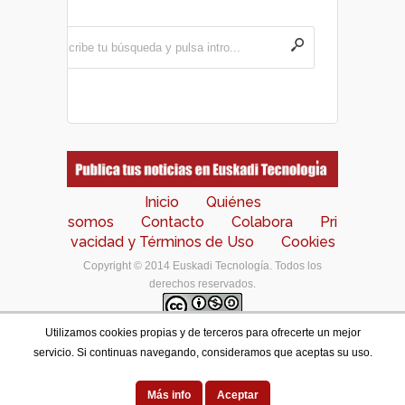
Inicio
Quiénes
somos
Contacto
Colabora
Pri
vacidad y Términos de Uso
Cookies
Copyright © 2014 Euskadi Tecnología. Todos los
derechos reservados.
Utilizamos cookies propias y de terceros para ofrecerte un mejor
Los contenidos de este portal están bajo una
licencia
servicio. Si continuas navegando, consideramos que aceptas su uso.
de Creative Commons Reconocimiento-NoComercial-
CompartirIgual 4.0 Internacional
.
Designed by
Más info
Aceptar