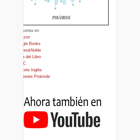
A la venta en:
Amazon
Google Books
Barnes&Noble
Casa del Libro
FNAC
El Corte Inglés
Ediciones Pirámide