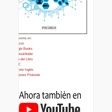
A la venta en:
Amazon
Google Books
Barnes&Noble
Casa del Libro
FNAC
El Corte Inglés
Ediciones Pirámide