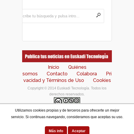
Inicio
Quiénes
somos
Contacto
Colabora
Pri
vacidad y Términos de Uso
Cookies
Copyright © 2014 Euskadi Tecnología. Todos los
derechos reservados.
Utilizamos cookies propias y de terceros para ofrecerte un mejor
Los contenidos de este portal están bajo una
licencia
servicio. Si continuas navegando, consideramos que aceptas su uso.
de Creative Commons Reconocimiento-NoComercial-
CompartirIgual 4.0 Internacional
.
Designed by
Más info
Aceptar