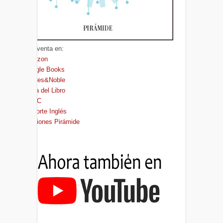
A la venta en:
Amazon
Google Books
Barnes&Noble
Casa del Libro
FNAC
El Corte Inglés
Ediciones Pirámide