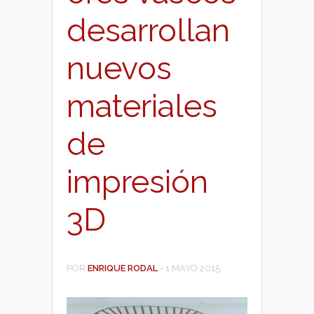
desarrollan
nuevos
materiales
de
impresión
3D
POR
ENRIQUE RODAL
-
1 MAYO 2015