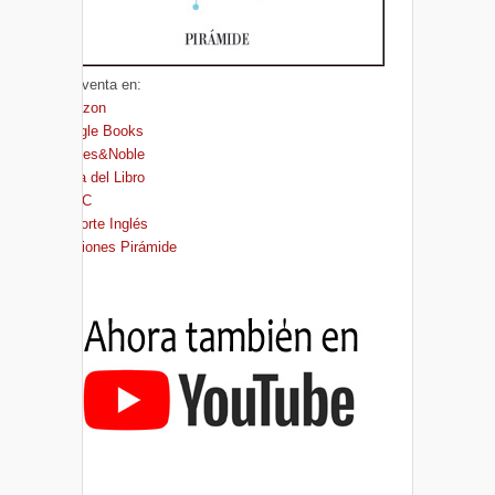
A la venta en:
Amazon
Google Books
Barnes&Noble
Casa del Libro
FNAC
El Corte Inglés
Ediciones Pirámide