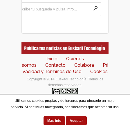
Inicio
Quiénes
somos
Contacto
Colabora
Pri
vacidad y Términos de Uso
Cookies
Copyright © 2014 Euskadi Tecnología. Todos los
derechos reservados.
Utilizamos cookies propias y de terceros para ofrecerte un mejor
Los contenidos de este portal están bajo una
licencia
servicio. Si continuas navegando, consideramos que aceptas su uso.
de Creative Commons Reconocimiento-NoComercial-
CompartirIgual 4.0 Internacional
.
Designed by
Más info
Aceptar