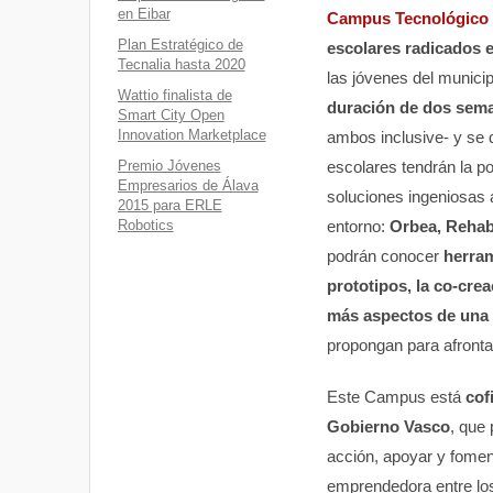
en Eibar
Campus Tecnológico
Plan Estratégico de
escolares radicados 
Tecnalia hasta 2020
las jóvenes del municip
Wattio finalista de
duración de dos seman
Smart City Open
Innovation Marketplace
ambos inclusive- y se 
Premio Jóvenes
escolares tendrán la po
Empresarios de Álava
soluciones ingeniosas 
2015 para ERLE
Robotics
entorno:
Orbea, Rehab
podrán conocer
herram
prototipos, la co-cre
más aspectos de una 
propongan para afronta
Este Campus está
cof
Gobierno Vasco
, que
acción, apoyar y foment
emprendedora entre los