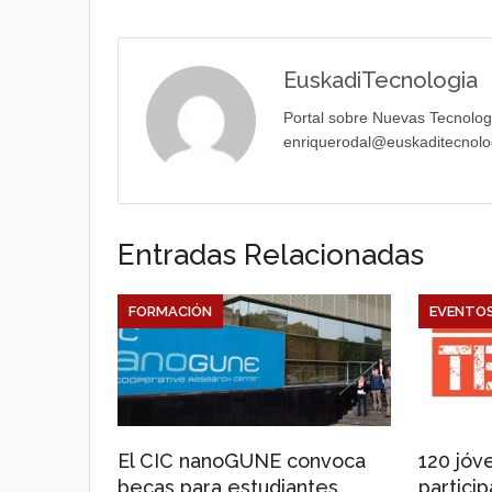
EuskadiTecnologia
Portal sobre Nuevas Tecnolog
enriquerodal@euskaditecnolo
Entradas Relacionadas
FORMACIÓN
EVENTOS
El CIC nanoGUNE convoca
120 jóv
becas para estudiantes
partici