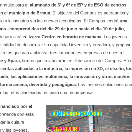
gratuito para
el alumnado de 5º y 6º de EP y de ESO de centros
en el municipio de Ermua
. El objetivo del Campus es acercar los y
io a la industria y a las nuevas tecnologías. El Campus tendrá
una
a –comprendidas del día 29 de junio hasta el día 10 de julio
,
desarrollará en
Izarra Centre en horario de mañana
. Los jóvenes
sibilidad de desarrollar su capacidad inventiva y creadora, y propone
a retos que van a plantear tres importantes empresas de nuestro
e y Spara
, firmas que colaborarán en el desarrollo del Campus. En é
ientas aplicadas a la industria, la impresión en 3D, el diseño, lo
ación, las aplicaciones multimedia, la innovación y otros muchos
forma amena, divertida y pedagógica
. Las mejores soluciones que
r los retos planteados recibirán una recompensa.
inanciado por el
 pretende con esta
ar la cultura
 y las jóvenes,