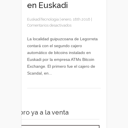
en Euskadi
EuskadiTecnologia
|
enero, 18th 2016
|
en
Comentarios desactivados
Segundo
cajero
La localidad guipuzcoana de Legorreta
automático
contará con el segundo cajero
de
automático de bitcoins instalado en
bitcoins
Euskadi por la empresa ATMs Bitcoin
instalado
Exchange. El primero fue el cajero de
en
Scandal, en...
Euskadi
Libro ya a la venta