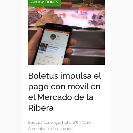
APLICACIONES
Boletus impulsa el
pago con móvil en
el Mercado de la
Ribera
EuskadiTecnologia
|
julio, 27th 2016
|
en
Comentarios desactivados