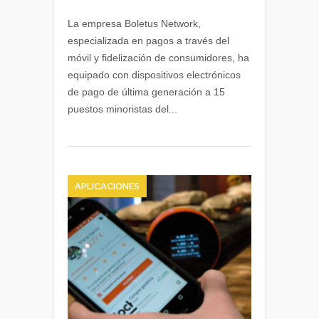
Boletus
impulsa
La empresa Boletus Network,
el
especializada en pagos a través del
pago
móvil y fidelización de consumidores, ha
con
equipado con dispositivos electrónicos
móvil
de pago de última generación a 15
en
puestos minoristas del...
el
Mercado
de
la
Ribera
APLICACIONES