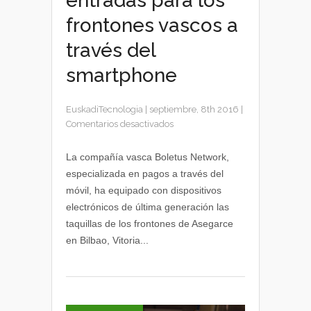
entradas para los
frontones vascos a
través del
smartphone
EuskadiTecnologia
|
septiembre, 8th 2016
|
en
Comentarios desactivados
Compra
de
La compañía vasca Boletus Network,
entradas
especializada en pagos a través del
para
móvil, ha equipado con dispositivos
los
electrónicos de última generación las
frontones
taquillas de los frontones de Asegarce
vascos
en Bilbao, Vitoria...
a
través
del
smartphone