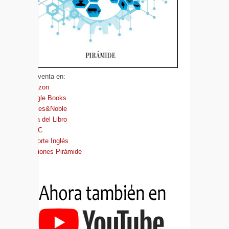
A la venta en:
Amazon
Google Books
Barnes&Noble
Casa del Libro
FNAC
El Corte Inglés
Ediciones Pirámide